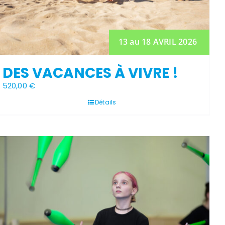
13 au 18 AVRIL 2026
DES VACANCES À VIVRE !
520,00
€
Détails
Stock épuisé