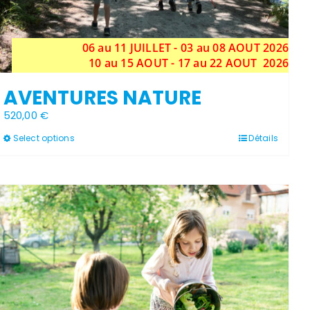
06 au 11 JUILLET - 03 au 08 AOUT 2026
10 au 15 AOUT - 17 au 22 AOUT 2026
AVENTURES NATURE
520,00
€
Ce
Select options
Détails
produit
a
plusieurs
variations.
Les
Stock épuisé
options
peuvent
être
choisies
sur
la
page
du