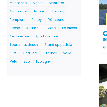
Montagne
Motos
Mystères
Mécanique
Nature
Piscine
Pompiers
Poney
Pâtisserie
Pêche
Rafting
Rivière
Sciences
Secourisme
Sports nature
6
Sports nautiques
Stand up paddle
Surf
Tir à l'arc
Trollball
voile
Vélo
Zoo
Écologie
Stock épuisé