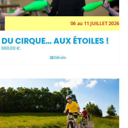
06 au 11 JUILLET 2026
DU CIRQUE… AUX ÉTOILES !
660,00
€
Détails