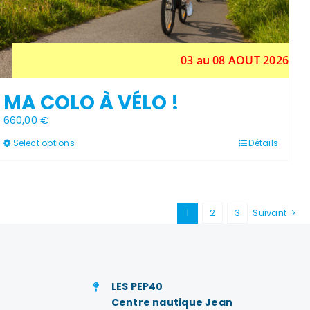
03 au 08 AOUT 2026
MA COLO À VÉLO !
660,00
€
Ce
Select options
Détails
produit
a
plusieurs
variations.
Les
1
2
3
Suivant
options
peuvent
être
choisies
sur
la
LES PEP40
page
Centre nautique Jean
du