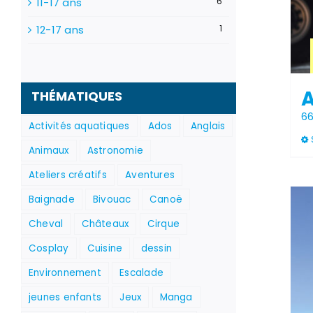
11-17 ans
6
12-17 ans
1
A
THÉMATIQUES
6
Activités aquatiques
Ados
Anglais
Animaux
Astronomie
Ateliers créatifs
Aventures
Baignade
Bivouac
Canoë
Cheval
Châteaux
Cirque
Cosplay
Cuisine
dessin
Environnement
Escalade
jeunes enfants
Jeux
Manga