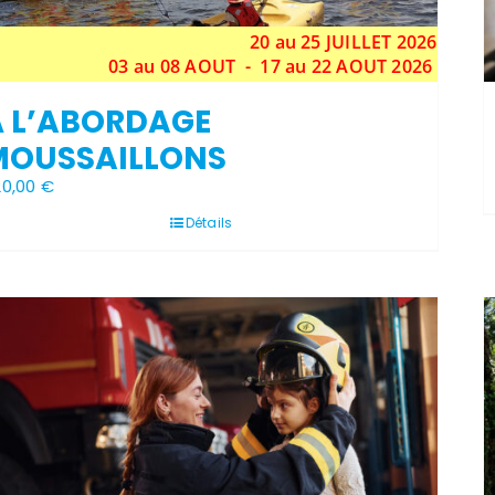
20 au 25 JUILLET 2026
03 au 08 AOUT - 17 au 22 AOUT 2026
À L’ABORDAGE
MOUSSAILLONS
20,00
€
Détails