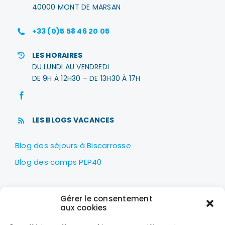
40000 MONT DE MARSAN
+33 (0)5 58 46 20 05
LES HORAIRES
DU LUNDI AU VENDREDI
DE 9H À 12H30 – DE 13H30 À 17H
LES BLOGS VACANCES
Blog des séjours à Biscarrosse
Blog des camps PEP40
LES PEP40
Gérer le consentement
Centre nautique Jean Udaquiola
aux cookies
1414 AV PIERRE GEORGES LATÉCOÈRE