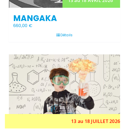
13 au 18 AVRIL 2026
MANGAKA
660,00
€
Détails
Stock épuisé
13 au 18 JUILLET 2026