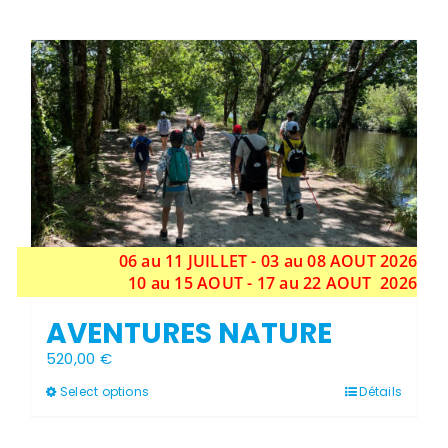
a
plusieurs
variations.
Les
options
peuvent
être
choisies
sur
la
page
du
produit
06 au 11 JUILLET - 03 au 08 AOUT 2026
10 au 15 AOUT - 17 au 22 AOUT 2026
AVENTURES NATURE
520,00
€
Ce
Select options
Détails
produit
a
plusieurs