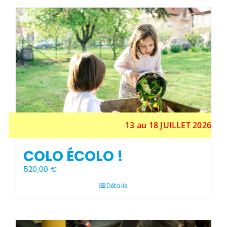
plusieurs
1200,00 €
variations.
Les
Stock épuisé
options
peuvent
être
choisies
sur
la
page
du
produit
13 au 18 JUILLET 2026
COLO ÉCOLO !
520,00
€
Détails