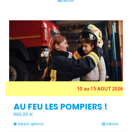
Détails
10 au 15 AOUT 2026
AU FEU LES POMPIERS !
660,00
€
Ce
Select options
Détails
produit