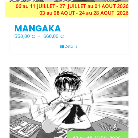
06 au 11 JUILLET - 27 JUILLET au 01 AOUT 2026
03 au 08 AOUT - 24 au 28 AOUT 2026
MANGAKA
Plage
550,00
€
–
660,00
€
de
prix :
Détails
550,00 €
à
660,00 €
Stock épuisé