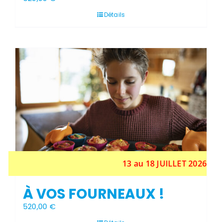
Détails
Stock épuisé
13 au 18 JUILLET 2026
À VOS FOURNEAUX !
520,00
€