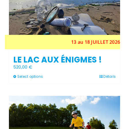
13 au 18 JUILLET 2026
LE LAC AUX ÉNIGMES !
520,00
€
Ce
Select options
Détails
produit
a
plusieurs
variations.
Les
options
peuvent
être
choisies
sur