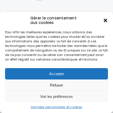
LES PEP40
Gérer le consentement
26 BVD FERDINAND DE CANDAU
aux cookies
40000 MONT DE MARSAN
Pour offrir les meilleures expériences, nous utilisons des
technologies telles que les cookies pour stocker et/ou accéder
+33 (0)5 58 46 20 05
aux informations des appareils. Le fait de consentir à ces
technologies nous permettra de traiter des données telles que le
LES HORAIRES
comportement de navigation ou les ID uniques sur ce site. Le fait
de ne pas consentir ou de retirer son consentement peut avoir
DU LUNDI AU VENDREDI
un effet négatif sur certaines caractéristiques et fonctions.
DE 9H À 12H30 – DE 13H30 À 17H
Accepter
LES BLOGS VACANCES
Refuser
Blog des séjours à Biscarrosse
Voir les préférences
Blog des camps PEP40
Données personnelles et cookies