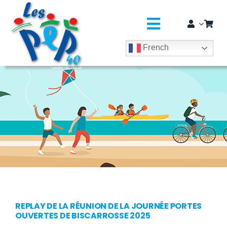
Passer
principal
au
contenu
Toggle
French
Navigatio
L’ASSO
SÉJOURS COLOS
CLASSES DÉCOUVERTES / GROUPES
EDUCATION JEUNESSE
SOLIDARITÉ & CITOYENNETÉ
MÉDICO-SOCIAL ET SAPADHE
REPLAY DE LA RÉUNION DE LA JOURNÉE PORTES
OUVERTES DE BISCARROSSE 2025