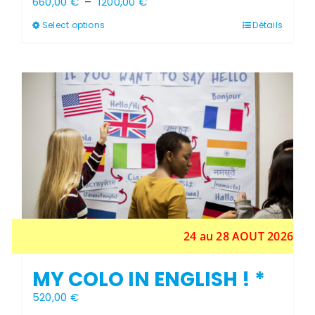
Plage
660,00
€
–
1200,00
€
de
Ce
Select options
prix :
Détails
produit
660,00 €
a
à
plusieurs
1200,00 €
variations.
Les
options
peuvent
être
choisies
sur
la
page
du
produit
24 au 28 AOUT 2026
MY COLO IN ENGLISH ! *
520,00
€