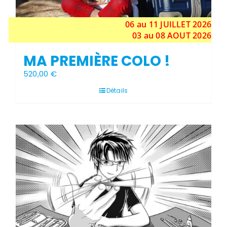
produit
06 au 11
JUILLET
2026
03 au 08 AOUT 2026
MA PREMIÈRE COLO !
520,00
€
Détails
Stock épuisé