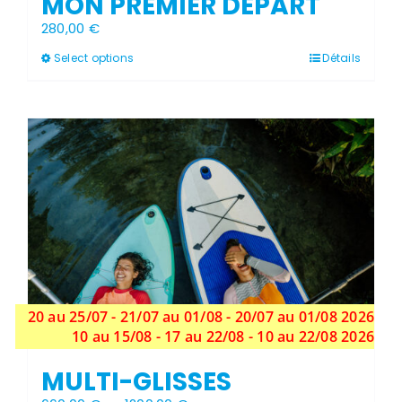
MON PREMIER DÉPART
280,00
€
Ce
Select options
Détails
produit
a
plusieurs
variations.
Les
options
peuvent
être
choisies
sur
la
page
du
produit
20 au 25/07 - 21/07 au 01/08 - 20/07 au 01/08 2026
10 au 15/08 - 17 au 22/08 - 10 au 22/08 2026
MULTI-GLISSES