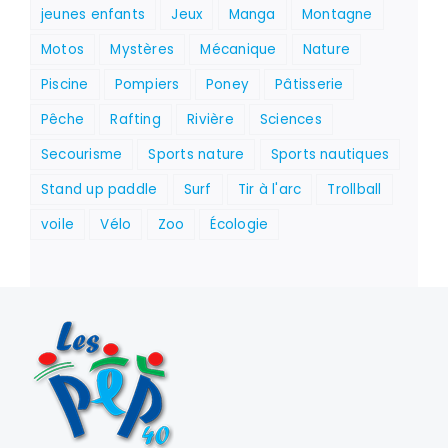
jeunes enfants
Jeux
Manga
Montagne
Motos
Mystères
Mécanique
Nature
Piscine
Pompiers
Poney
Pâtisserie
Pêche
Rafting
Rivière
Sciences
Secourisme
Sports nature
Sports nautiques
Stand up paddle
Surf
Tir à l'arc
Trollball
voile
Vélo
Zoo
Écologie