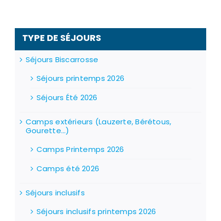
variations.
Les
options
peuvent
TYPE DE SÉJOURS
être
choisies
sur
Séjours Biscarrosse
la
page
Séjours printemps 2026
du
produit
Séjours Été 2026
Camps extérieurs (Lauzerte, Bérétous,
Gourette...)
Camps Printemps 2026
Camps été 2026
Séjours inclusifs
Séjours inclusifs printemps 2026