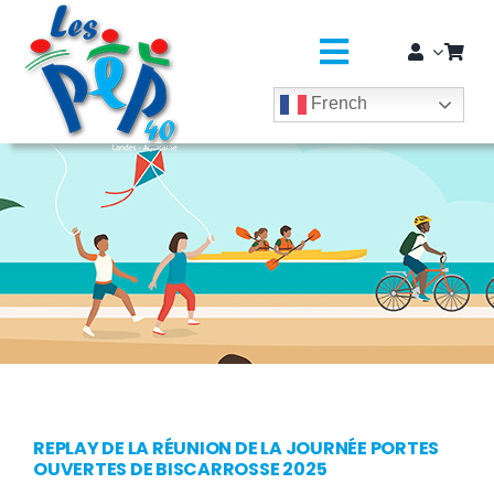
Passer
principal
au
contenu
Toggle
French
Navigatio
L’ASSO
SÉJOURS COLOS
CLASSES DÉCOUVERTES / GROUPES
EDUCATION JEUNESSE
SOLIDARITÉ & CITOYENNETÉ
MÉDICO-SOCIAL ET SAPADHE
REPLAY DE LA RÉUNION DE LA JOURNÉE PORTES
OUVERTES DE BISCARROSSE 2025