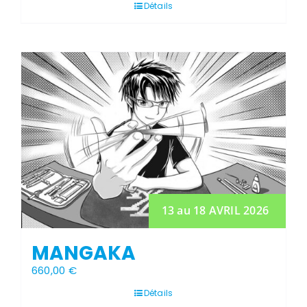
prix :
Détails
435,00 €
à
520,00 €
Stock épuisé
13 au 18 AVRIL 2026
MANGAKA
660,00
€
Détails