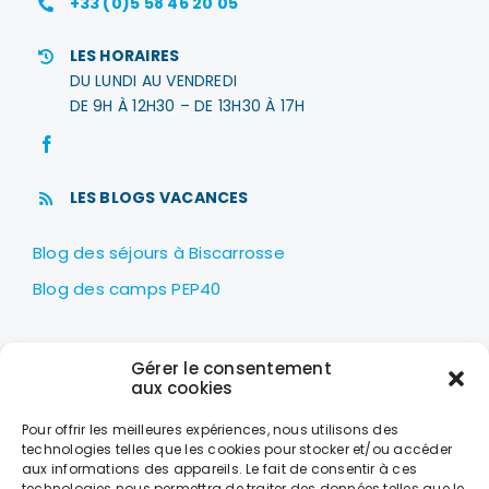
+33 (0)5 58 46 20 05
LES HORAIRES
DU LUNDI AU VENDREDI
DE 9H À 12H30 – DE 13H30 À 17H
LES BLOGS VACANCES
Blog des séjours à Biscarrosse
Blog des camps PEP40
LES PEP40
Gérer le consentement
Centre nautique Jean Udaquiola
aux cookies
1414 AV PIERRE GEORGES LATÉCOÈRE
Pour offrir les meilleures expériences, nous utilisons des
40600 BISCARROSSE
technologies telles que les cookies pour stocker et/ou accéder
aux informations des appareils. Le fait de consentir à ces
+33 (0)5 58 78 10 47
technologies nous permettra de traiter des données telles que le