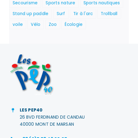
Secourisme
Sports nature
Sports nautiques
Stand up paddle
Surf
Tir à l'arc
Trollball
voile
Vélo
Zoo
Écologie
LES PEP40
26 BVD FERDINAND DE CANDAU
40000 MONT DE MARSAN