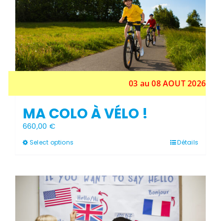
03 au 08 AOUT 2026
MA COLO À VÉLO !
660,00
€
Ce
Select options
Détails
produit
a
plusieurs
variations.
Les
options
peuvent
être