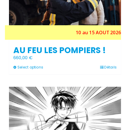
la
page
du
produit
10 au 15 AOUT 2026
AU FEU LES POMPIERS !
660,00
€
Ce
Select options
Détails
produit
a
plusieurs
variations.
Les
Stock épuisé
options
peuvent
être
choisies
sur
la
page