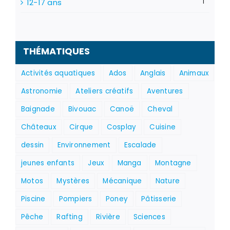
12-17 ans
1
THÉMATIQUES
Activités aquatiques
Ados
Anglais
Animaux
Astronomie
Ateliers créatifs
Aventures
Baignade
Bivouac
Canoë
Cheval
Châteaux
Cirque
Cosplay
Cuisine
dessin
Environnement
Escalade
jeunes enfants
Jeux
Manga
Montagne
Motos
Mystères
Mécanique
Nature
Piscine
Pompiers
Poney
Pâtisserie
Pêche
Rafting
Rivière
Sciences