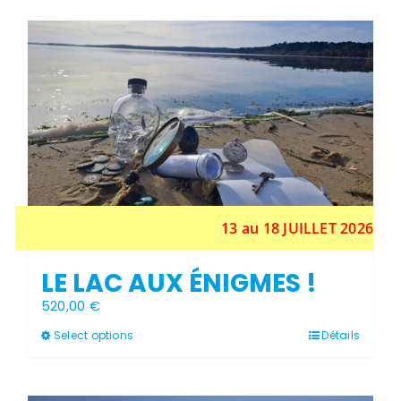
13 au 18 JUILLET 2026
LE LAC AUX ÉNIGMES !
520,00
€
Ce
Select options
Détails
produit
a
plusieurs
variations.