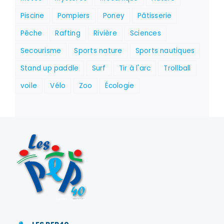
Piscine
Pompiers
Poney
Pâtisserie
Pêche
Rafting
Rivière
Sciences
Secourisme
Sports nature
Sports nautiques
Stand up paddle
Surf
Tir à l'arc
Trollball
voile
Vélo
Zoo
Écologie