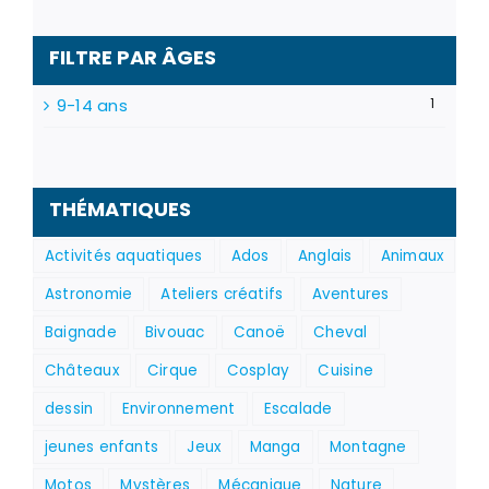
FILTRE PAR ÂGES
9-14 ans
1
THÉMATIQUES
Activités aquatiques
Ados
Anglais
Animaux
Astronomie
Ateliers créatifs
Aventures
Baignade
Bivouac
Canoë
Cheval
Châteaux
Cirque
Cosplay
Cuisine
dessin
Environnement
Escalade
jeunes enfants
Jeux
Manga
Montagne
Motos
Mystères
Mécanique
Nature