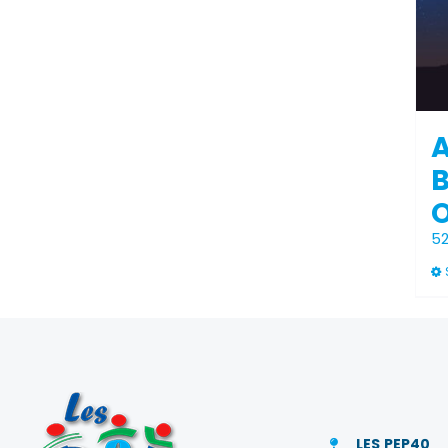
B
O
5
LES PEP40