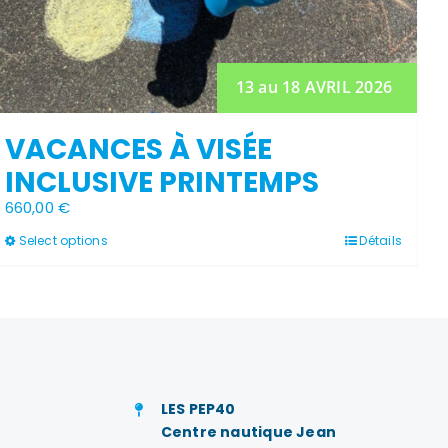
produit
13 au 18 AVRIL 2026
VACANCES À VISÉE
INCLUSIVE PRINTEMPS
660,00
€
Ce
Select options
Détails
produit
a
plusieurs
variations.
Les
options
peuvent
être
choisies
LES PEP40
sur
Centre nautique Jean
la