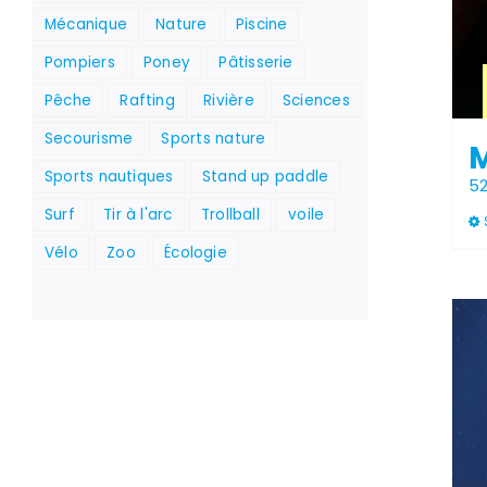
Mécanique
Nature
Piscine
Pompiers
Poney
Pâtisserie
Pêche
Rafting
Rivière
Sciences
Secourisme
Sports nature
Sports nautiques
Stand up paddle
5
Surf
Tir à l'arc
Trollball
voile
Vélo
Zoo
Écologie