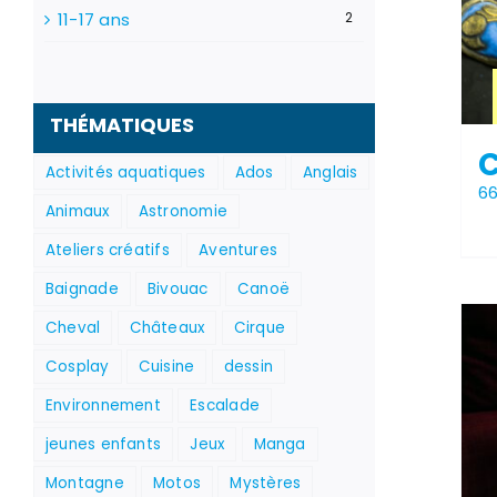
11-17 ans
2
THÉMATIQUES
Activités aquatiques
Ados
Anglais
6
Animaux
Astronomie
Ateliers créatifs
Aventures
Baignade
Bivouac
Canoë
Cheval
Châteaux
Cirque
Cosplay
Cuisine
dessin
Environnement
Escalade
jeunes enfants
Jeux
Manga
Montagne
Motos
Mystères