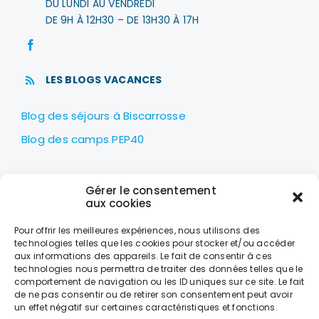
DU LUNDI AU VENDREDI
DE 9H À 12H30 – DE 13H30 À 17H
LES BLOGS VACANCES
Blog des séjours à Biscarrosse
Blog des camps PEP40
LES PEP40
Gérer le consentement
Centre nautique Jean Udaquiola
aux cookies
1414 AV PIERRE GEORGES LATÉCOÈRE
Pour offrir les meilleures expériences, nous utilisons des
40600 BISCARROSSE
technologies telles que les cookies pour stocker et/ou accéder
aux informations des appareils. Le fait de consentir à ces
+33 (0)5 58 78 10 47
technologies nous permettra de traiter des données telles que le
comportement de navigation ou les ID uniques sur ce site. Le fait
de ne pas consentir ou de retirer son consentement peut avoir
LES HORAIRES
un effet négatif sur certaines caractéristiques et fonctions.