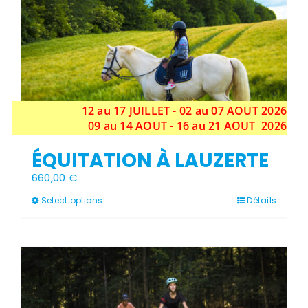
12 au 17 JUILLET - 02 au 07 AOUT 2026
09 au 14 AOUT - 16 au 21 AOUT 2026
ÉQUITATION À LAUZERTE
660,00
€
Ce
Select options
Détails
produit
a
plusieurs
variations.
Les
Stock épuisé
options
peuvent
être