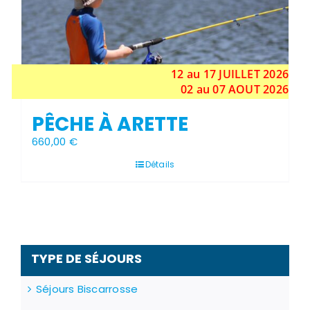
12 au 17
JUILLET
2026
02 au 07 AOUT 2026
PÊCHE À ARETTE
660,00
€
Détails
TYPE DE SÉJOURS
Séjours Biscarrosse