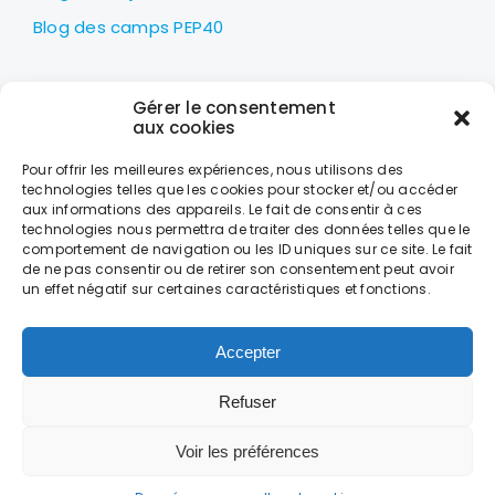
Blog des camps PEP40
LES PEP40
Gérer le consentement
Centre nautique Jean Udaquiola
aux cookies
1414 AV PIERRE GEORGES LATÉCOÈRE
Pour offrir les meilleures expériences, nous utilisons des
40600 BISCARROSSE
technologies telles que les cookies pour stocker et/ou accéder
aux informations des appareils. Le fait de consentir à ces
+33 (0)5 58 78 10 47
technologies nous permettra de traiter des données telles que le
comportement de navigation ou les ID uniques sur ce site. Le fait
de ne pas consentir ou de retirer son consentement peut avoir
LES HORAIRES
un effet négatif sur certaines caractéristiques et fonctions.
DU LUNDI AU VENDREDI
DE 9H À 18H
Accepter
Refuser
CONTACT
MENTIONS LÉGALES
DONNÉES PERSONNELLES ET COOKIES
CONDITIONS GÉNÉRALES DE VENTE
Voir les préférences
Copyright © 2025 Pep40. Tous droits réservés. Création –
Hébergement – Adiane – Dax –
www.adiane.com