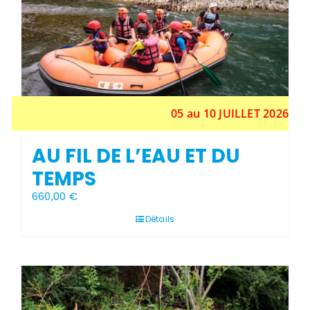
05 au 10 JUILLET 2026
AU FIL DE L’EAU ET DU
TEMPS
660,00
€
Détails
Stock épuisé