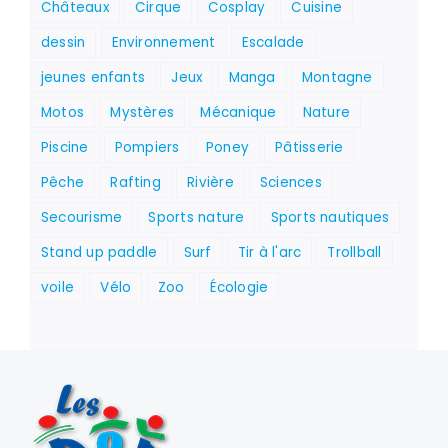
Châteaux
Cirque
Cosplay
Cuisine
dessin
Environnement
Escalade
jeunes enfants
Jeux
Manga
Montagne
Motos
Mystères
Mécanique
Nature
Piscine
Pompiers
Poney
Pâtisserie
Pêche
Rafting
Rivière
Sciences
Secourisme
Sports nature
Sports nautiques
Stand up paddle
Surf
Tir à l'arc
Trollball
voile
Vélo
Zoo
Écologie