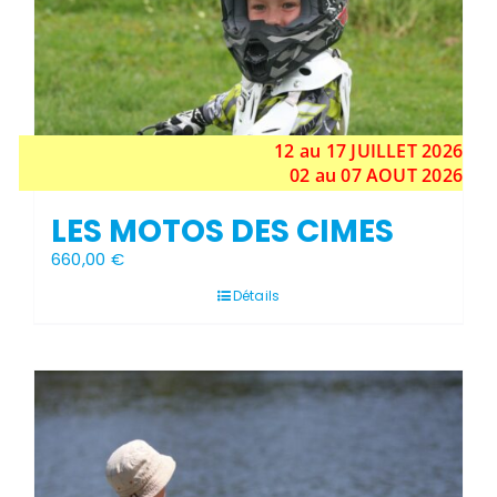
12 au 17
JUILLET
2026
02 au 07 AOUT 2026
LES MOTOS DES CIMES
660,00
€
Détails
Stock épuisé