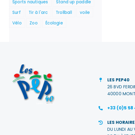
Sports nautiques
Stand up paddle
Surf
Tir à l'arc
Trollball
voile
Vélo
Zoo
Écologie
LES PEP40
26 BVD FERD
40000 MONT
+33 (0)5 58
LES HORAIRE
DU LUNDI AU 