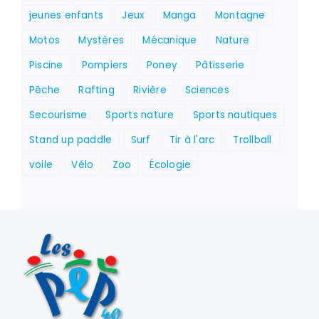
jeunes enfants
Jeux
Manga
Montagne
Motos
Mystères
Mécanique
Nature
Piscine
Pompiers
Poney
Pâtisserie
Pêche
Rafting
Rivière
Sciences
Secourisme
Sports nature
Sports nautiques
Stand up paddle
Surf
Tir à l'arc
Trollball
voile
Vélo
Zoo
Écologie