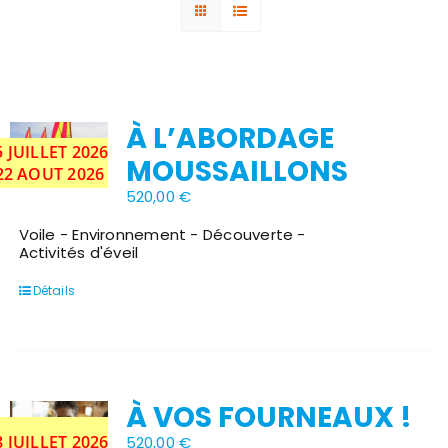
À L’ABORDAGE
5 JUILLET 2026
Stock épuisé
MOUSSAILLONS
 22 AOUT 2026
520,00
€
Voile - Environnement - Découverte -
Activités d'éveil
Détails
À VOS FOURNEAUX !
Stock épuisé
8 JUILLET 2026
520,00
€