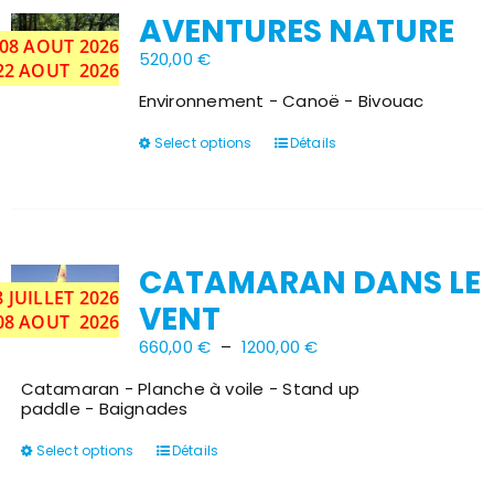
options
AVENTURES NATURE
peuvent
u 08 AOUT 2026
être
520,00
€
choisies
 22 AOUT 2026
sur
Environnement - Canoë - Bivouac
la
page
Ce
Select options
Détails
du
produit
produit
a
plusieurs
variations.
Les
options
CATAMARAN DANS LE
peuvent
8 JUILLET 2026
être
VENT
choisies
u 08 AOUT 2026
sur
Plage
660,00
€
–
1200,00
€
la
de
page
prix :
Catamaran - Planche à voile - Stand up
du
660,00 €
paddle - Baignades
produit
à
1200,00 €
Ce
Select options
Détails
produit
a