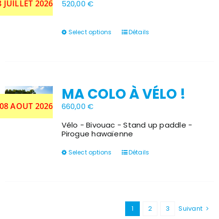
8 JUILLET 2026
520,00
€
Ce
Select options
Détails
produit
a
plusieurs
variations.
Les
options
MA COLO À VÉLO !
peuvent
être
 08 AOUT 2026
660,00
€
choisies
sur
Vélo - Bivouac - Stand up paddle -
la
Pirogue hawaïenne
page
du
Ce
Select options
Détails
produit
produit
a
plusieurs
variations.
Les
options
1
2
3
Suivant
peuvent