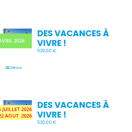
DES VACANCES À
Stock épuisé
VIVRE !
 AVRIL 2026
520,00
€
Détails
DES VACANCES À
5 JUILLET 2026
VIVRE !
 22 AOUT 2026
520,00
€