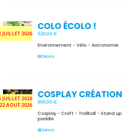
plusieurs
variations.
Les
options
COLO ÉCOLO !
peuvent
être
Stock épuisé
8 JUILLET 2026
520,00
€
choisies
sur
Environnement - Vélo - Astronomie
la
page
Détails
du
produit
COSPLAY CRÉATION
5
JUILLET
2026
Stock épuisé
660,00
€
 22 AOUT 2026
Cosplay - Craft - Trollball - Stand up
paddle
Détails