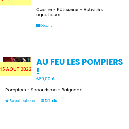
Cuisine - Pâtisserie - Activités
aquatiques
Détails
AU FEU LES POMPIERS
 15 AOUT 2026
!
660,00
€
Pompiers - Secourisme - Baignade
Ce
Select options
Détails
produit
a
plusieurs
variations.
Les