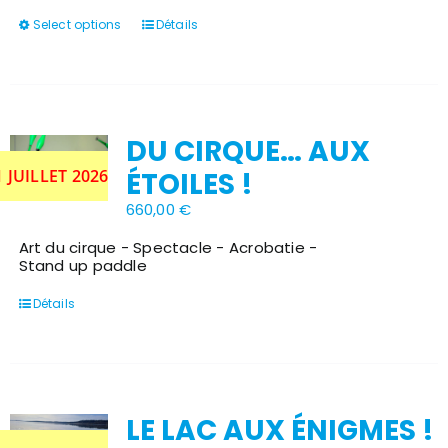
Ce
Select options
Détails
produit
a
plusieurs
variations.
Les
options
DU CIRQUE… AUX
peuvent
être
Stock épuisé
1 JUILLET 2026
ÉTOILES !
choisies
sur
660,00
€
la
page
Art du cirque - Spectacle - Acrobatie -
du
Stand up paddle
produit
Détails
LE LAC AUX ÉNIGMES !