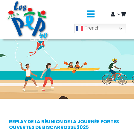
Passer
principal
au
contenu
Toggle
French
Navigatio
L’ASSO
SÉJOURS COLOS
CLASSES DÉCOUVERTES / GROUPES
EDUCATION JEUNESSE
SOLIDARITÉ & CITOYENNETÉ
MÉDICO-SOCIAL ET SAPADHE
REPLAY DE LA RÉUNION DE LA JOURNÉE PORTES
OUVERTES DE BISCARROSSE 2025