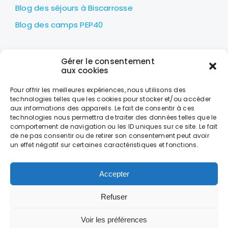
Blog des séjours à Biscarrosse
Blog des camps PEP40
LES PEP40
Gérer le consentement
Centre nautique Jean Udaquiola
aux cookies
1414 AV PIERRE GEORGES LATÉCOÈRE
Pour offrir les meilleures expériences, nous utilisons des
40600 BISCARROSSE
technologies telles que les cookies pour stocker et/ou accéder
aux informations des appareils. Le fait de consentir à ces
+33 (0)5 58 78 10 47
technologies nous permettra de traiter des données telles que le
comportement de navigation ou les ID uniques sur ce site. Le fait
de ne pas consentir ou de retirer son consentement peut avoir
LES HORAIRES
un effet négatif sur certaines caractéristiques et fonctions.
DU LUNDI AU VENDREDI
DE 9H À 18H
Accepter
Refuser
CONTACT
MENTIONS LÉGALES
DONNÉES PERSONNELLES ET COOKIES
CONDITIONS GÉNÉRALES DE VENTE
Voir les préférences