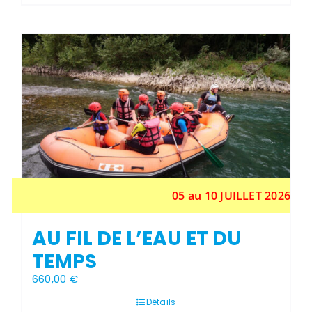
a
plusieurs
variations.
Les
Stock épuisé
options
peuvent
être
choisies
sur
la
page
du
produit
05 au 10 JUILLET 2026
AU FIL DE L’EAU ET DU
TEMPS
660,00
€
Détails