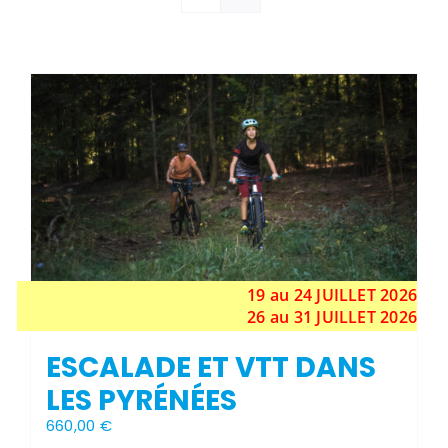
Stock épuisé
19 au 24
JUILLET
2026
26 au 31 JUILLET 2026
ESCALADE ET VTT DANS
LES PYRÉNÉES
660,00
€