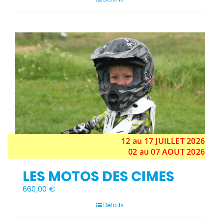
Stock épuisé
12 au 17
JUILLET
2026
02 au 07 AOUT 2026
LES MOTOS DES CIMES
660,00
€
Détails