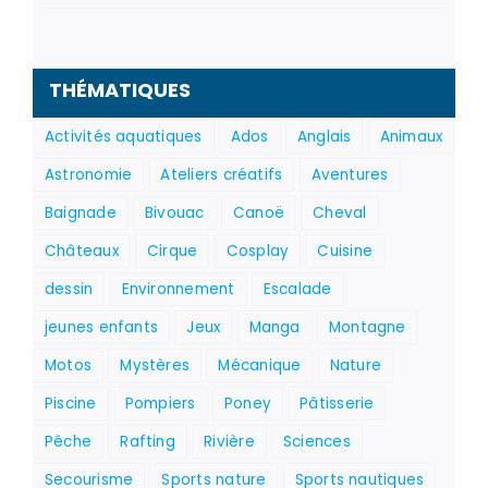
THÉMATIQUES
Activités aquatiques
Ados
Anglais
Animaux
Astronomie
Ateliers créatifs
Aventures
Baignade
Bivouac
Canoë
Cheval
Châteaux
Cirque
Cosplay
Cuisine
dessin
Environnement
Escalade
jeunes enfants
Jeux
Manga
Montagne
Motos
Mystères
Mécanique
Nature
Piscine
Pompiers
Poney
Pâtisserie
Pêche
Rafting
Rivière
Sciences
Secourisme
Sports nature
Sports nautiques