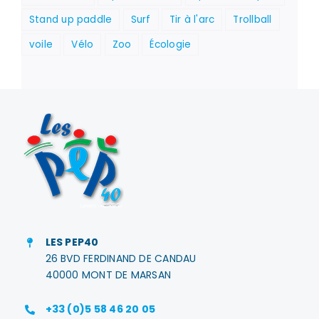
Stand up paddle
Surf
Tir à l'arc
Trollball
voile
Vélo
Zoo
Écologie
LES PEP40
26 BVD FERDINAND DE CANDAU
40000 MONT DE MARSAN
+33 (0)5 58 46 20 05