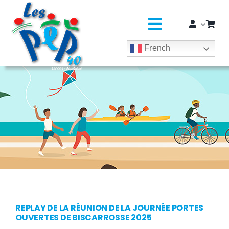
Passer
principal
au
contenu
Toggle
French
Navigatio
L’ASSO
SÉJOURS COLOS
CLASSES DÉCOUVERTES / GROUPES
EDUCATION JEUNESSE
SOLIDARITÉ & CITOYENNETÉ
MÉDICO-SOCIAL ET SAPADHE
REPLAY DE LA RÉUNION DE LA JOURNÉE PORTES
OUVERTES DE BISCARROSSE 2025