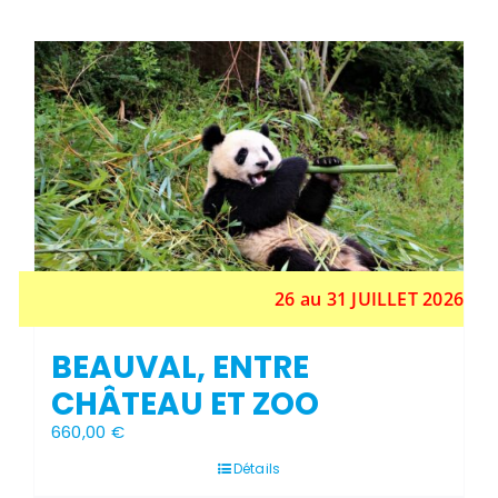
Stock épuisé
26 au 31 JUILLET 2026
BEAUVAL, ENTRE
CHÂTEAU ET ZOO
660,00
€
Détails