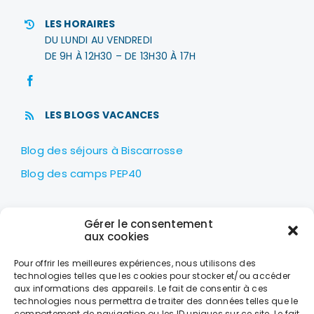
LES HORAIRES
DU LUNDI AU VENDREDI
DE 9H À 12H30 – DE 13H30 À 17H
LES BLOGS VACANCES
Blog des séjours à Biscarrosse
Blog des camps PEP40
LES PEP40
Gérer le consentement
Centre nautique Jean Udaquiola
aux cookies
1414 AV PIERRE GEORGES LATÉCOÈRE
Pour offrir les meilleures expériences, nous utilisons des
40600 BISCARROSSE
technologies telles que les cookies pour stocker et/ou accéder
aux informations des appareils. Le fait de consentir à ces
+33 (0)5 58 78 10 47
technologies nous permettra de traiter des données telles que le
comportement de navigation ou les ID uniques sur ce site. Le fait