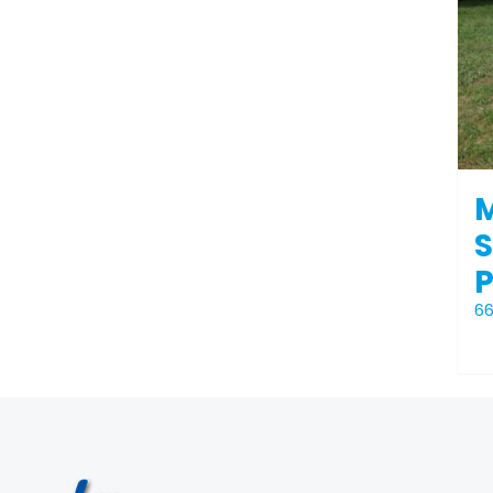
M
S
6