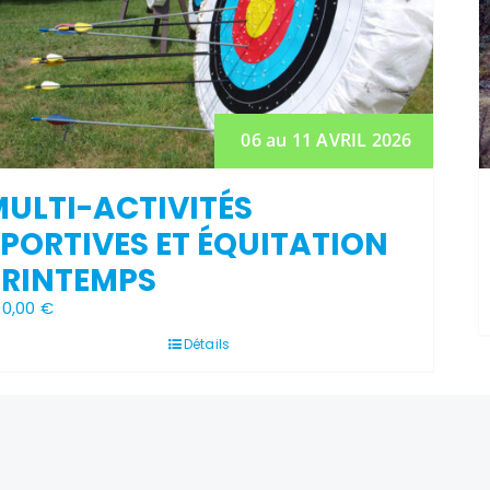
du
produit
06 au 11 AVRIL 2026
ULTI-ACTIVITÉS
PORTIVES ET ÉQUITATION
PRINTEMPS
60,00
€
Détails