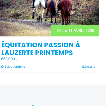
06 au 11 AVRIL 2026
ÉQUITATION PASSION À
LAUZERTE PRINTEMPS
660,00
€
Ce
Select options
Détails
produit
a
plusieurs
variations.
Les
options
peuvent
être
choisies