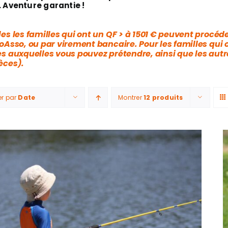
. Aventure garantie !
es les familles qui ont un QF > à 1501 € peuvent procéde
oAsso, ou par virement bancaire. Pour les familles qui 
es auxquelles vous pouvez prétendre, ainsi que les aut
èces).
er par
Date
Montrer
12 produits