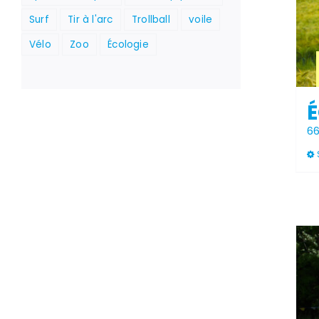
Surf
Tir à l'arc
Trollball
voile
Vélo
Zoo
Écologie
É
6
Stock épuisé