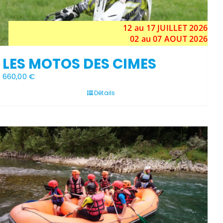
12 au 17
JUILLET
2026
02 au 07 AOUT 2026
LES MOTOS DES CIMES
660,00
€
Détails
Stock épuisé