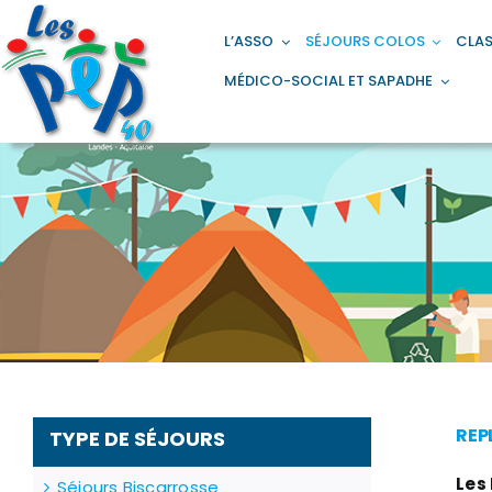
Passer
principal
au
L’ASSO
SÉJOURS COLOS
CLAS
contenu
MÉDICO-SOCIAL ET SAPADHE
REP
TYPE DE SÉJOURS
Les
Séjours Biscarrosse