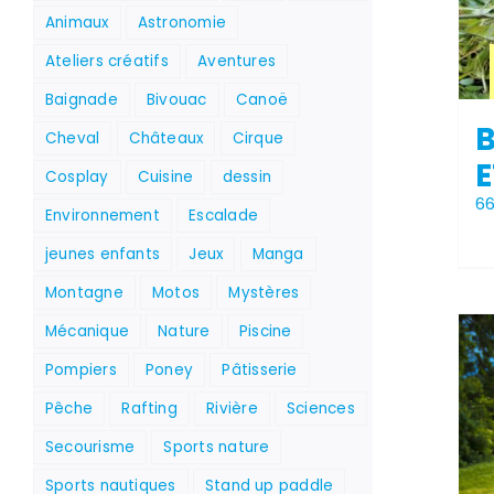
Animaux
Astronomie
Ateliers créatifs
Aventures
Baignade
Bivouac
Canoë
Cheval
Châteaux
Cirque
E
Cosplay
Cuisine
dessin
6
Environnement
Escalade
jeunes enfants
Jeux
Manga
Montagne
Motos
Mystères
Mécanique
Nature
Piscine
Pompiers
Poney
Pâtisserie
Pêche
Rafting
Rivière
Sciences
Secourisme
Sports nature
Sports nautiques
Stand up paddle