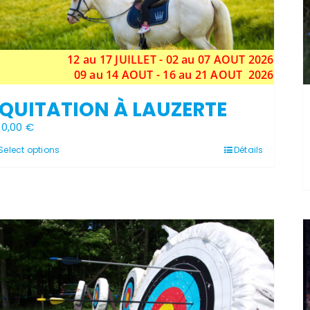
12 au 17 JUILLET - 02 au 07 AOUT 2026
09 au 14 AOUT - 16 au 21 AOUT 2026
QUITATION À LAUZERTE
60,00
€
Ce
Select options
Détails
produit
a
plusieurs
variations.
Les
options
peuvent
être
choisies
sur
la
page