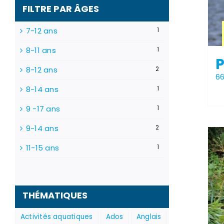
FILTRE PAR ÂGES
7-12 ans
1
8-11 ans
1
P
8-12 ans
2
6
8-14 ans
1
9 -17 ans
1
9-14 ans
2
Stock épuisé
11-15 ans
1
THÉMATIQUES
Activités aquatiques
Ados
Anglais