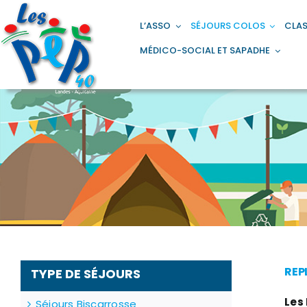
Passer
principal
au
L’ASSO
SÉJOURS COLOS
CLAS
contenu
MÉDICO-SOCIAL ET SAPADHE
REP
TYPE DE SÉJOURS
Les
Séjours Biscarrosse