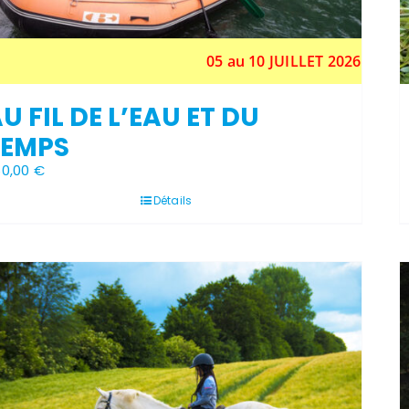
05 au 10 JUILLET 2026
U FIL DE L’EAU ET DU
TEMPS
60,00
€
Détails