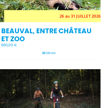
26 au 31 JUILLET 2026
BEAUVAL, ENTRE CHÂTEAU
ET ZOO
660,00
€
Détails
Stock épuisé