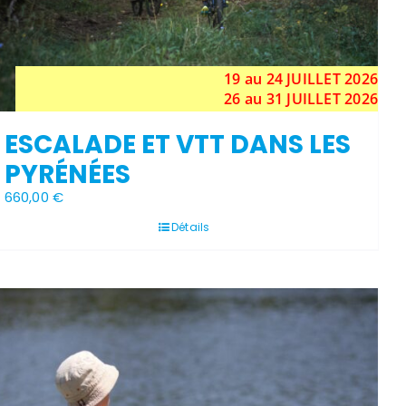
19 au 24
JUILLET
2026
26 au 31 JUILLET 2026
ESCALADE ET VTT DANS LES
PYRÉNÉES
660,00
€
Détails
Stock épuisé