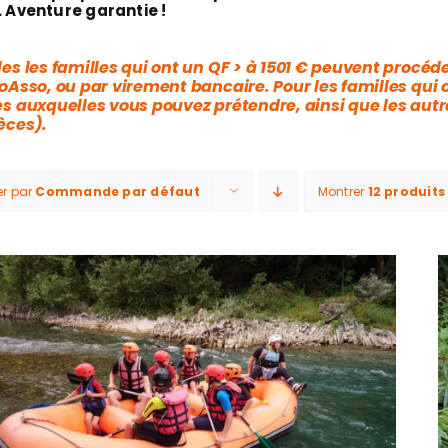
. Aventure garantie !
es les familles qui ont un QF > à 1501 € peuvent procéde
oAsso, ou par virement bancaire. Pour les familles qui 
es auxquelles vous pouvez prétendre, ainsi que les aut
èces).
er par
Commande par défaut
Montrer
12 produits