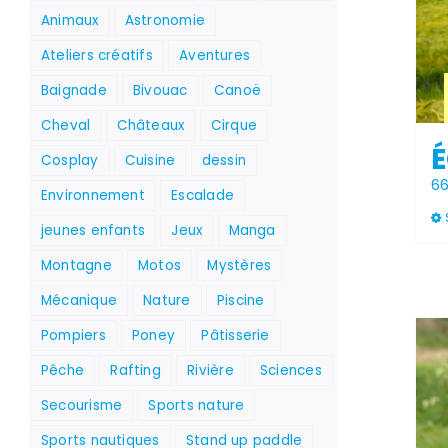
Animaux
Astronomie
Ateliers créatifs
Aventures
Baignade
Bivouac
Canoë
Cheval
Châteaux
Cirque
É
Cosplay
Cuisine
dessin
6
Environnement
Escalade
jeunes enfants
Jeux
Manga
Montagne
Motos
Mystères
Mécanique
Nature
Piscine
Pompiers
Poney
Pâtisserie
Stock épuisé
Pêche
Rafting
Rivière
Sciences
Secourisme
Sports nature
Sports nautiques
Stand up paddle