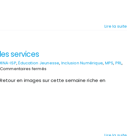
Lire la suite
les services
INA-ISP
,
Éducation Jeunesse
,
Inclusion Numérique
,
MPS
,
PRL
,
sur
Commentaires fermés
Semaine
 Retour en images sur cette semaine riche en
riche
en
activités
pour
tous
les
services
Lire la suite