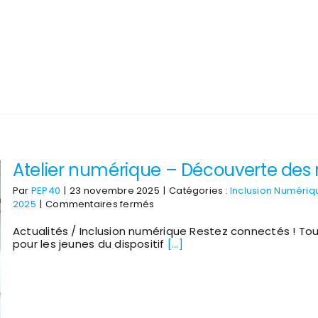
Atelier numérique – Découverte des 
Par
PEP40
|
23 novembre 2025
|
Catégories :
Inclusion Numériq
sur
2025
|
Commentaires fermés
Atelier
Actualités / Inclusion numérique Restez connectés ! T
numérique
pour les jeunes du dispositif
[...]
–
Découverte
des
robots
de
téléprésence