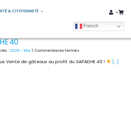
RITÉ & CITOYENNETÉ
French
DHE 40
sur
lés :
2026 - Mai
|
Commentaires fermés
Vente
tus Vente de gâteaux au profit du SAPADHE 40 !
de
[...]
gâteaux
au
profit
du
SAPADHE
40