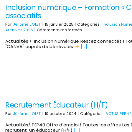
Inclusion numérique – Formation « 
associatifs
Par
Jérôme JOLET
|
15 janvier 2025
|
Catégories :
Inclusion Num
sur
Archives 2025
|
Commentaires fermés
Inclusion
Actualités / Inclusion Numérique Restez connectés ! To
numérique
"CANVA" auprès de bénévoles
[...]
–
Formation
« CANVA »
pour
des
bénévoles
associatifs
Recrutement Éducateur (H/F)
Par
Jérôme JOLET
|
10 octobre 2024
|
Catégories :
ACTUS PEP40
Actualités/ PEP40 Offre d'emploi ! Toutes les offres Les
recrutent un éducateur (H/F)
[...]