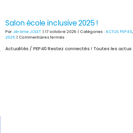
Salon école inclusive 2025 !
Par
Jérôme JOLET
|
17 octobre 2025
|
Catégories :
ACTUS PEP40
sur
2025
|
Commentaires fermés
Salon
Actualités / PEP40 Restez connectés ! Toutes les actus S
école
inclusive
2025
!