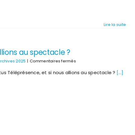
Lire la suite
llions au spectacle ?
sur
rchives 2025
|
Commentaires fermés
SAPADHE
us Téléprésence, et si nous allions au spectacle ?
–
[...]
Téléprésence,
et
si
nous
allions
au
spectacle
?