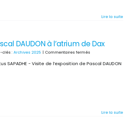
Lire la suite
Pascal DAUDON à l’atrium de Dax
sur
-clés :
Archives 2025
|
Commentaires fermés
SAPADHE
us SAPADHE - Visite de l’exposition de Pascal DAUDON
–
Visite
de
l’exposition
de
Pascal
DAUDON
à
l’atrium
Lire la suite
de
Dax