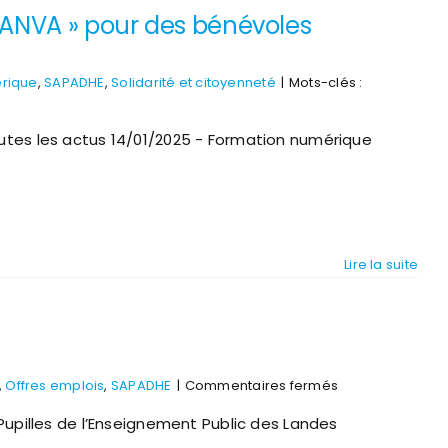
CANVA » pour des bénévoles
érique
,
SAPADHE
,
Solidarité et citoyenneté
|
Mots-clés :
utes les actus 14/01/2025 - Formation numérique
Lire la suite
sur
,
Offres emplois
,
SAPADHE
|
Commentaires fermés
Recrutement
 Pupilles de l’Enseignement Public des Landes
Éducateur
(H/F)