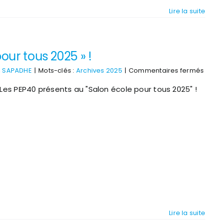
Lire la suite
our tous 2025 » !
sur
,
SAPADHE
|
Mots-clés :
Archives 2025
|
Commentaires fermés
Les
Les PEP40 présents au "Salon école pour tous 2025" !
PEP4
prés
au
« Sa
écol
pour
tous
2025
!
Lire la suite