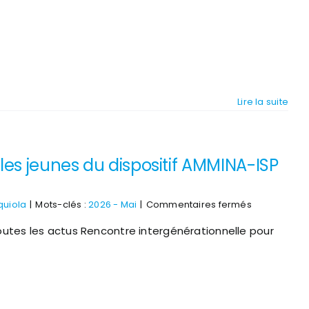
Lire la suite
les jeunes du dispositif AMMINA-ISP
sur
quiola
|
Mots-clés :
2026 - Mai
|
Commentaires fermés
Rencontre
outes les actus Rencontre intergénérationnelle pour
intergénérat
pour
les
jeunes
du
dispositif
AMMINA-