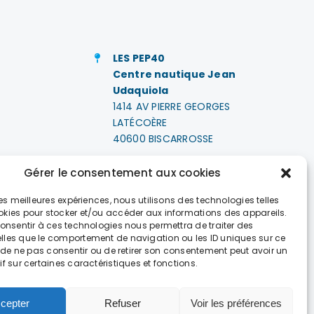
LES PEP40
Centre nautique Jean
Udaquiola
1414 AV PIERRE GEORGES
LATÉCOÈRE
40600 BISCARROSSE
e
+33 (0)5 58 78 10 47
Gérer le consentement aux cookies
 les meilleures expériences, nous utilisons des technologies telles
LES HORAIRES
okies pour stocker et/ou accéder aux informations des appareils.
DU LUNDI AU VENDREDI
 consentir à ces technologies nous permettra de traiter des
DE 9H À 18H
lles que le comportement de navigation ou les ID uniques sur ce
it de ne pas consentir ou de retirer son consentement peut avoir un
if sur certaines caractéristiques et fonctions.
GÉNÉRALES DE VENTE
cepter
Refuser
Voir les préférences