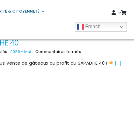
RITÉ & CITOYENNETÉ
French
DHE 40
sur
lés :
2026 - Mai
|
Commentaires fermés
Vente
tus Vente de gâteaux au profit du SAPADHE 40 !
de
[...]
gâteaux
au
profit
du
SAPADHE
40