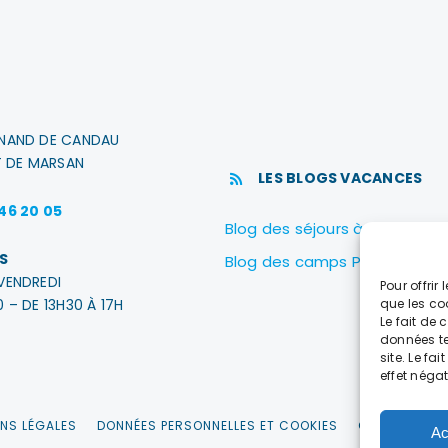
INAND DE CANDAU
 DE MARSAN
LES BLOGS VACANCES
 46 20 05
Blog des séjours à Biscarross
S
Blog des camps PEP40
VENDREDI
Pour offrir
0 – DE 13H30 À 17H
que les co
Le fait de
données te
site. Le fa
effet négat
NS LÉGALES
DONNÉES PERSONNELLES ET COOKIES
CONDITIONS 
Ac