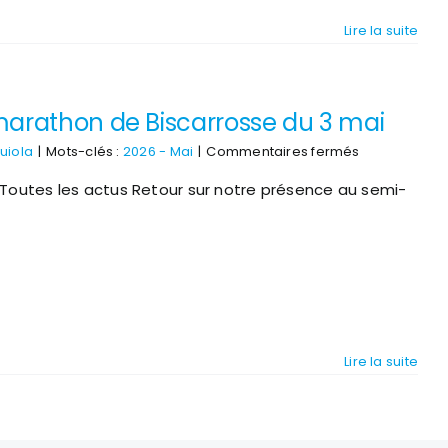
ISP
Lire la suite
des
PEP40
marathon de Biscarrosse du 3 mai
sur
uiola
|
Mots-clés :
2026 - Mai
|
Commentaires fermés
Retour
 Toutes les actus Retour sur notre présence au semi-
sur
notre
présence
au
semi-
marathon
de
Biscarrosse
du
3
Lire la suite
mai