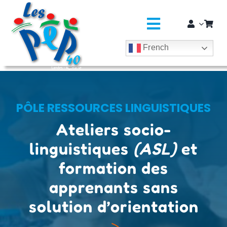
Passer
principal
au
contenu
Toggle
French
Navigatio
L’ASSO
SÉJOURS COLOS
PÔLE RESSOURCES LINGUISTIQUES
CLASSES DÉCOUVERTES / GROUPES
Ateliers socio-
linguistiques
(ASL)
et
EDUCATION JEUNESSE
formation des
SOLIDARITÉ & CITOYENNETÉ
apprenants sans
solution d’orientation
MÉDICO-SOCIAL ET SAPADHE