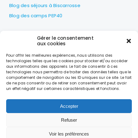
Blog des séjours à Biscarrosse
Blog des camps PEP40
LES PEP40
Gérer le consentement
Centre nautique Jean Udaquiola
aux cookies
1414 AV PIERRE GEORGES LATÉCOÈRE
Pour offrir les meilleures expériences, nous utilisons des
40600 BISCARROSSE
technologies telles que les cookies pour stocker et/ou accéder
aux informations des appareils. Le fait de consentir à ces
+33 (0)5 58 78 10 47
technologies nous permettra de traiter des données telles que le
comportement de navigation ou les ID uniques sur ce site. Le fait
de ne pas consentir ou de retirer son consentement peut avoir
LES HORAIRES
un effet négatif sur certaines caractéristiques et fonctions.
DU LUNDI AU VENDREDI
DE 9H À 18H
Accepter
Refuser
CONTACT
MENTIONS LÉGALES
DONNÉES PERSONNELLES ET COOKIES
CONDITIONS GÉNÉRALES DE VENTE
Voir les préférences