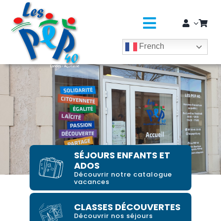
Passer
principal
au
contenu
Toggle
French
Navigatio
L’ASSO
SÉJOURS COLOS
CLASSES DÉCOUVERTES / GROUPES
Centre Jean UDAQUIOLA
EDUCATION JEUNESSE
SÉJOURS ENFANTS ET
ADOS
SOLIDARITÉ & CITOYENNETÉ
Découvrir notre catalogue
vacances
MÉDICO-SOCIAL ET SAPADHE
CLASSES DÉCOUVERTES
Découvrir nos séjours