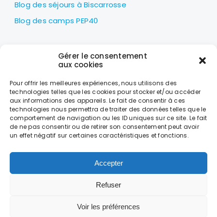
Blog des séjours à Biscarrosse
Blog des camps PEP40
LES PEP40
Gérer le consentement
Centre nautique Jean Udaquiola
aux cookies
1414 AV PIERRE GEORGES LATÉCOÈRE
Pour offrir les meilleures expériences, nous utilisons des
40600 BISCARROSSE
technologies telles que les cookies pour stocker et/ou accéder
aux informations des appareils. Le fait de consentir à ces
+33 (0)5 58 78 10 47
technologies nous permettra de traiter des données telles que le
comportement de navigation ou les ID uniques sur ce site. Le fait
de ne pas consentir ou de retirer son consentement peut avoir
LES HORAIRES
un effet négatif sur certaines caractéristiques et fonctions.
DU LUNDI AU VENDREDI
DE 9H À 18H
Accepter
Refuser
CONTACT
MENTIONS LÉGALES
DONNÉES PERSONNELLES ET COOKIES
CONDITIONS GÉNÉRALES DE VENTE
Voir les préférences
Copyright © 2025 Pep40. Tous droits réservés. Création –