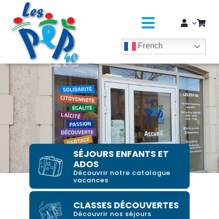
Passer
principal
au
contenu
Toggle
French
Navigatio
L’ASSO
SÉJOURS COLOS
CLASSES DÉCOUVERTES / GROUPES
Centre Jean UDAQUIOLA
EDUCATION JEUNESSE
SÉJOURS ENFANTS ET
ADOS
SOLIDARITÉ & CITOYENNETÉ
Découvrir notre catalogue
vacances
MÉDICO-SOCIAL ET SAPADHE
CLASSES DÉCOUVERTES
Découvrir nos séjours