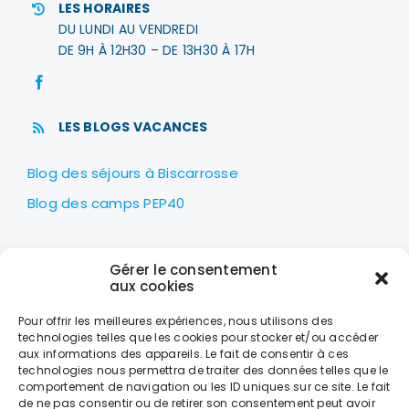
LES HORAIRES
DU LUNDI AU VENDREDI
DE 9H À 12H30 – DE 13H30 À 17H
LES BLOGS VACANCES
Blog des séjours à Biscarrosse
Blog des camps PEP40
LES PEP40
Gérer le consentement
Centre nautique Jean Udaquiola
aux cookies
1414 AV PIERRE GEORGES LATÉCOÈRE
Pour offrir les meilleures expériences, nous utilisons des
40600 BISCARROSSE
technologies telles que les cookies pour stocker et/ou accéder
aux informations des appareils. Le fait de consentir à ces
+33 (0)5 58 78 10 47
technologies nous permettra de traiter des données telles que le
comportement de navigation ou les ID uniques sur ce site. Le fait
de ne pas consentir ou de retirer son consentement peut avoir