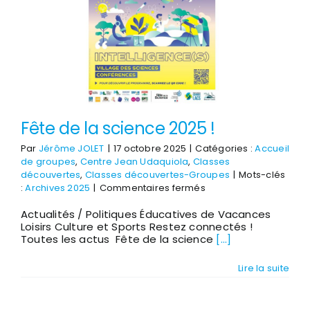
Fête de la science 2025 !
Par
Jérôme JOLET
|
17 octobre 2025
|
Catégories :
Accueil
de groupes
,
Centre Jean Udaquiola
,
Classes
découvertes
,
Classes découvertes-Groupes
|
Mots-clés
sur
:
Archives 2025
|
Commentaires fermés
Fête
Actualités / Politiques Éducatives de Vacances
de
Loisirs Culture et Sports Restez connectés !
la
Toutes les actus Fête de la science
[...]
science
2025
!
Lire la suite