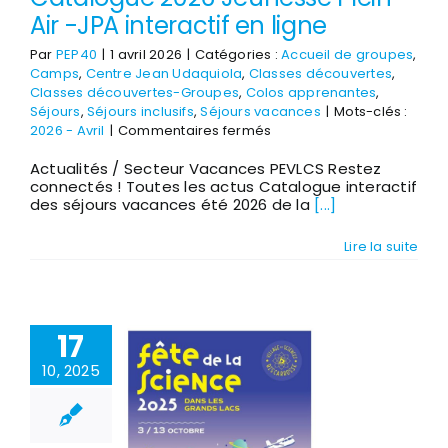
Air -JPA interactif en ligne
Par
PEP40
|
1 avril 2026
|
Catégories :
Accueil de groupes
,
Camps
,
Centre Jean Udaquiola
,
Classes découvertes
,
Classes découvertes-Groupes
,
Colos apprenantes
,
Séjours
,
Séjours inclusifs
,
Séjours vacances
|
Mots-clés :
sur
2026 - Avril
|
Commentaires fermés
Catalogue
Actualités / Secteur Vacances PEVLCS Restez
2026
connectés ! Toutes les actus Catalogue interactif
Jeunesse
des séjours vacances été 2026 de la
[...]
Plein
Air
-
Lire la suite
JPA
interactif
en
ligne
17
10, 2025