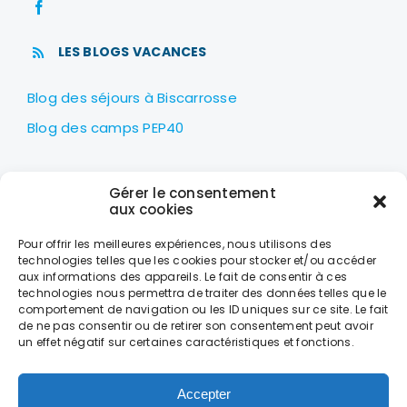
LES BLOGS VACANCES
Blog des séjours à Biscarrosse
Blog des camps PEP40
LES PEP40
Gérer le consentement
Centre nautique Jean Udaquiola
aux cookies
1414 AV PIERRE GEORGES LATÉCOÈRE
Pour offrir les meilleures expériences, nous utilisons des
40600 BISCARROSSE
technologies telles que les cookies pour stocker et/ou accéder
aux informations des appareils. Le fait de consentir à ces
+33 (0)5 58 78 10 47
technologies nous permettra de traiter des données telles que le
comportement de navigation ou les ID uniques sur ce site. Le fait
de ne pas consentir ou de retirer son consentement peut avoir
LES HORAIRES
un effet négatif sur certaines caractéristiques et fonctions.
DU LUNDI AU VENDREDI
DE 9H À 18H
Accepter