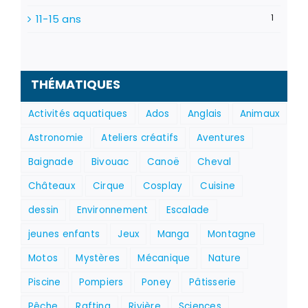
11-15 ans
1
THÉMATIQUES
Activités aquatiques
Ados
Anglais
Animaux
Astronomie
Ateliers créatifs
Aventures
Baignade
Bivouac
Canoë
Cheval
Châteaux
Cirque
Cosplay
Cuisine
dessin
Environnement
Escalade
jeunes enfants
Jeux
Manga
Montagne
Motos
Mystères
Mécanique
Nature
Piscine
Pompiers
Poney
Pâtisserie
Pêche
Rafting
Rivière
Sciences