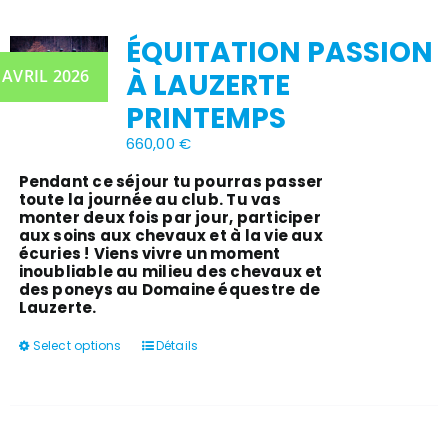
ÉQUITATION PASSION
 AVRIL 2026
À LAUZERTE
PRINTEMPS
660,00
€
Pendant ce séjour tu pourras passer
toute la journée au club. Tu vas
monter deux fois par jour, participer
aux soins aux chevaux et à la vie aux
écuries !
Viens vivre un moment
inoubliable au milieu des chevaux et
des poneys au Domaine équestre de
Lauzerte.
Ce
Select options
Détails
produit
a
plusieurs
variations.
Les