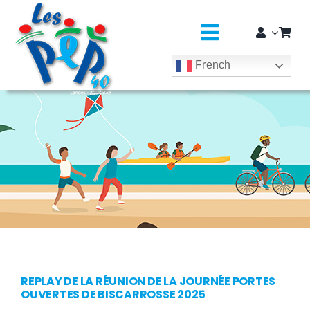
Passer
principal
au
contenu
Toggle
French
Navigatio
L’ASSO
SÉJOURS COLOS
CLASSES DÉCOUVERTES / GROUPES
EDUCATION JEUNESSE
SOLIDARITÉ & CITOYENNETÉ
MÉDICO-SOCIAL ET SAPADHE
REPLAY DE LA RÉUNION DE LA JOURNÉE PORTES
OUVERTES DE BISCARROSSE 2025