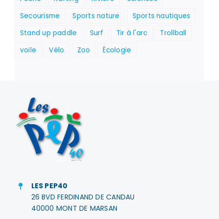
Secourisme
Sports nature
Sports nautiques
Stand up paddle
Surf
Tir à l'arc
Trollball
voile
Vélo
Zoo
Écologie
LES PEP40
26 BVD FERDINAND DE CANDAU
40000 MONT DE MARSAN