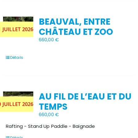
variations.
Les
options
BEAUVAL, ENTRE
peuvent
être
Stock épuisé
1 JUILLET 2026
CHÂTEAU ET ZOO
choisies
sur
660,00
€
la
page
du
Détails
produit
AU FIL DE L’EAU ET DU
Stock épuisé
0 JUILLET 2026
TEMPS
660,00
€
Rafting - Stand Up Paddle - Baignade
Détails