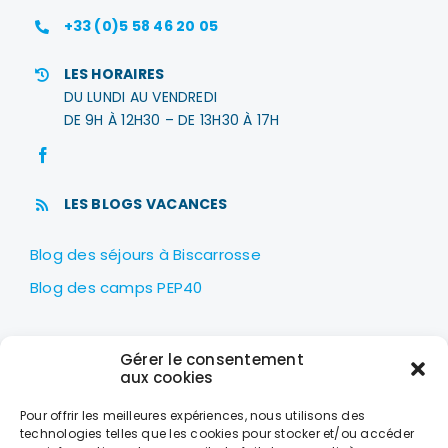
+33 (0)5 58 46 20 05
LES HORAIRES
DU LUNDI AU VENDREDI
DE 9H À 12H30 – DE 13H30 À 17H
LES BLOGS VACANCES
Blog des séjours à Biscarrosse
Blog des camps PEP40
LES PEP40
Gérer le consentement
Centre nautique Jean Udaquiola
aux cookies
1414 AV PIERRE GEORGES LATÉCOÈRE
Pour offrir les meilleures expériences, nous utilisons des
40600 BISCARROSSE
technologies telles que les cookies pour stocker et/ou accéder