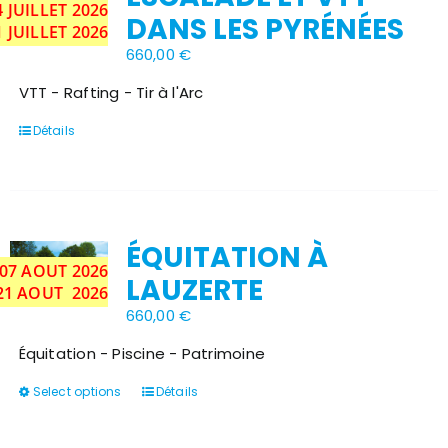
4
JUILLET
2026
Stock épuisé
DANS LES PYRÉNÉES
1 JUILLET 2026
660,00
€
VTT - Rafting - Tir à l'Arc
Détails
ÉQUITATION À
u 07 AOUT 2026
LAUZERTE
 21 AOUT 2026
660,00
€
Équitation - Piscine - Patrimoine
Ce
Select options
Détails
produit
a
plusieurs