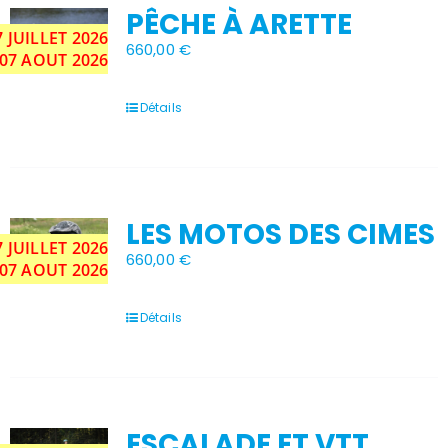
options
PÊCHE À ARETTE
peuvent
7
JUILLET
2026
être
Stock épuisé
660,00
€
choisies
 07 AOUT 2026
sur
la
Détails
page
du
produit
LES MOTOS DES CIMES
7
JUILLET
2026
Stock épuisé
660,00
€
 07 AOUT 2026
Détails
ESCALADE ET VTT