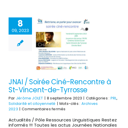
2023
aux
arènes
8
de
Parentis
09, 2023
JNAI / Soirée Ciné-Rencontre à
St-Vincent-de-Tyrrosse
Par
Jérôme JOLET
|
8 septembre 2023
|
Catégories :
PRL
,
Solidarité et citoyenneté
|
Mots-clés :
Archives
sur
2023
|
Commentaires fermés
JNAI
Actualités / Pôle Ressources Linguistiques Restez
/
informés !!! Toutes les actus Journées Nationales
Soirée