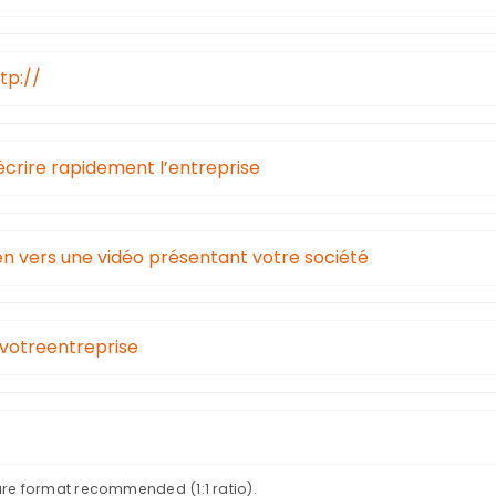
re format recommended (1:1 ratio).