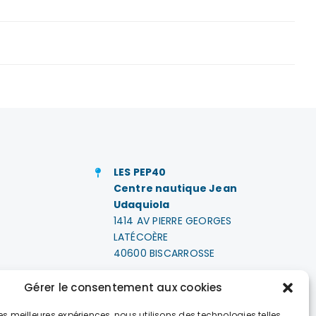
LES PEP40
Centre nautique Jean
Udaquiola
1414 AV PIERRE GEORGES
LATÉCOÈRE
40600 BISCARROSSE
e
+33 (0)5 58 78 10 47
Gérer le consentement aux cookies
 les meilleures expériences, nous utilisons des technologies telles