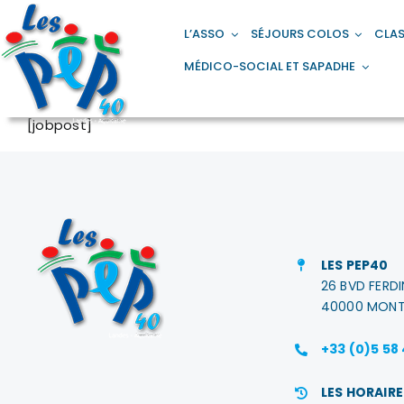
Passer
principal
au
L’ASSO
SÉJOURS COLOS
CLAS
contenu
MÉDICO-SOCIAL ET SAPADHE
[jobpost]
LES PEP40
26 BVD FERD
40000 MONT
+33 (0)5 58
LES HORAIRE