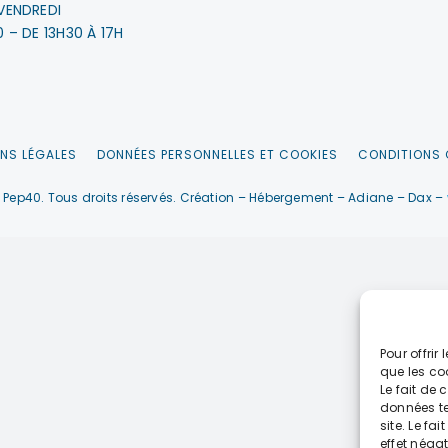
VENDREDI
0 – DE 13H30 À 17H
NS LÉGALES
DONNÉES PERSONNELLES ET COOKIES
CONDITIONS 
Pep40. Tous droits réservés. Création – Hébergement – Adiane – Dax –
Pour offrir
que les co
Le fait de
données te
site. Le fa
effet négat