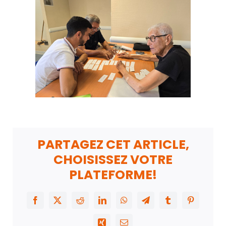
PARTAGEZ CET ARTICLE,
CHOISISSEZ VOTRE
PLATEFORME!
Facebook
X
Reddit
LinkedIn
WhatsApp
Telegram
Tumblr
Pinterest
Xing
Email