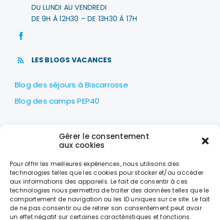
DU LUNDI AU VENDREDI
DE 9H À 12H30 – DE 13H30 À 17H
LES BLOGS VACANCES
Blog des séjours à Biscarrosse
Blog des camps PEP40
LES PEP40
Gérer le consentement
Centre nautique Jean Udaquiola
aux cookies
1414 AV PIERRE GEORGES LATÉCOÈRE
Pour offrir les meilleures expériences, nous utilisons des
40600 BISCARROSSE
technologies telles que les cookies pour stocker et/ou accéder
aux informations des appareils. Le fait de consentir à ces
+33 (0)5 58 78 10 47
technologies nous permettra de traiter des données telles que le
comportement de navigation ou les ID uniques sur ce site. Le fait
de ne pas consentir ou de retirer son consentement peut avoir
LES HORAIRES
un effet négatif sur certaines caractéristiques et fonctions.