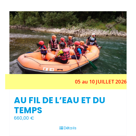
Stock épuisé
05 au 10 JUILLET 2026
AU FIL DE L’EAU ET DU
TEMPS
660,00
€
Détails