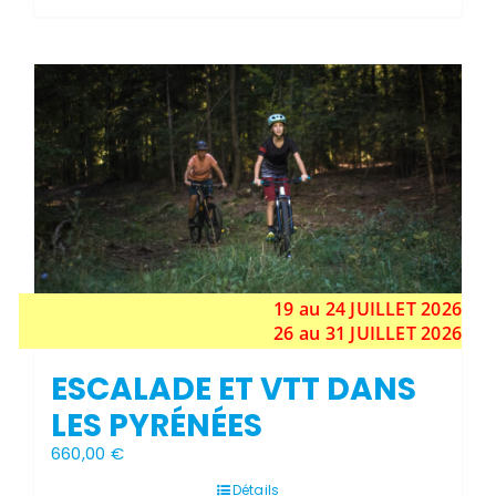
Stock épuisé
19 au 24
JUILLET
2026
26 au 31 JUILLET 2026
ESCALADE ET VTT DANS
LES PYRÉNÉES
660,00
€
Détails