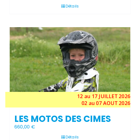
Détails
Stock épuisé
12 au 17
JUILLET
2026
02 au 07 AOUT 2026
LES MOTOS DES CIMES
660,00
€
Détails