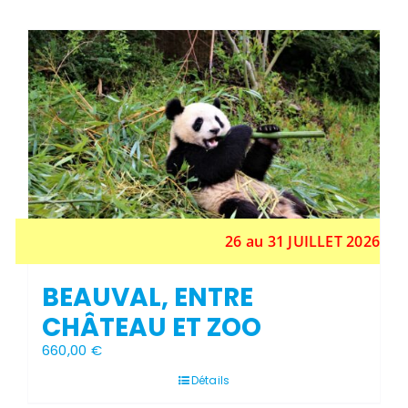
a
plusieurs
variations.
Les
Stock épuisé
options
peuvent
être
choisies
sur
la
page
du
produit
26 au 31 JUILLET 2026
BEAUVAL, ENTRE
CHÂTEAU ET ZOO
660,00
€
Détails