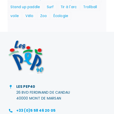
Stand up paddle
Surf
Tir à l'arc
Trollball
voile
Vélo
Zoo
Écologie
LES PEP40
26 BVD FERDINAND DE CANDAU
40000 MONT DE MARSAN
+33 (0)5 58 46 20 05