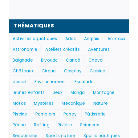
THÉMATIQUES
Activités aquatiques
Ados
Anglais
Animaux
Astronomie
Ateliers créatifs
Aventures
Baignade
Bivouac
Canoë
Cheval
Châteaux
Cirque
Cosplay
Cuisine
dessin
Environnement
Escalade
jeunes enfants
Jeux
Manga
Montagne
Motos
Mystères
Mécanique
Nature
Piscine
Pompiers
Poney
Pâtisserie
Pêche
Rafting
Rivière
Sciences
Secourisme
Sports nature
Sports nautiques