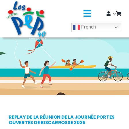
Passer
principal
au
contenu
Toggle
French
Navigatio
L’ASSO
SÉJOURS COLOS
CLASSES DÉCOUVERTES / GROUPES
EDUCATION JEUNESSE
SOLIDARITÉ & CITOYENNETÉ
MÉDICO-SOCIAL ET SAPADHE
REPLAY DE LA RÉUNION DE LA JOURNÉE PORTES
OUVERTES DE BISCARROSSE 2025