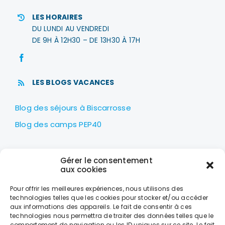
LES HORAIRES
DU LUNDI AU VENDREDI
DE 9H À 12H30 – DE 13H30 À 17H
LES BLOGS VACANCES
Blog des séjours à Biscarrosse
Blog des camps PEP40
LES PEP40
Gérer le consentement
Centre nautique Jean Udaquiola
aux cookies
1414 AV PIERRE GEORGES LATÉCOÈRE
Pour offrir les meilleures expériences, nous utilisons des
40600 BISCARROSSE
technologies telles que les cookies pour stocker et/ou accéder
aux informations des appareils. Le fait de consentir à ces
+33 (0)5 58 78 10 47
technologies nous permettra de traiter des données telles que le
comportement de navigation ou les ID uniques sur ce site. Le fait