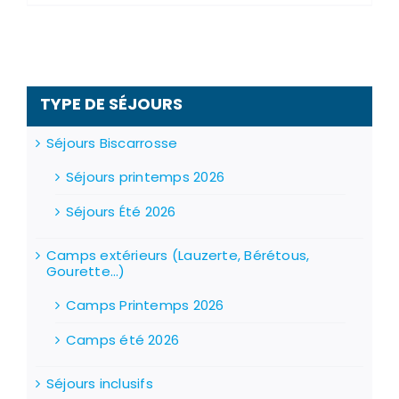
a
plusieurs
variations.
Les
options
peuvent
TYPE DE SÉJOURS
être
choisies
sur
Séjours Biscarrosse
la
page
Séjours printemps 2026
du
produit
Séjours Été 2026
Camps extérieurs (Lauzerte, Bérétous,
Gourette...)
Camps Printemps 2026
Camps été 2026
Séjours inclusifs