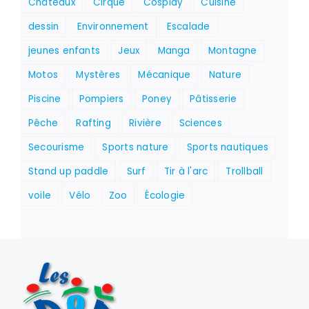
Châteaux
Cirque
Cosplay
Cuisine
dessin
Environnement
Escalade
jeunes enfants
Jeux
Manga
Montagne
Motos
Mystères
Mécanique
Nature
Piscine
Pompiers
Poney
Pâtisserie
Pêche
Rafting
Rivière
Sciences
Secourisme
Sports nature
Sports nautiques
Stand up paddle
Surf
Tir à l'arc
Trollball
voile
Vélo
Zoo
Écologie