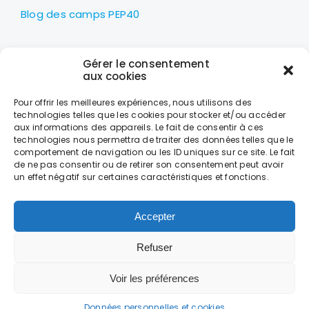
Blog des camps PEP40
LES PEP40
Gérer le consentement
Centre nautique Jean Udaquiola
aux cookies
1414 AV PIERRE GEORGES LATÉCOÈRE
Pour offrir les meilleures expériences, nous utilisons des
40600 BISCARROSSE
technologies telles que les cookies pour stocker et/ou accéder
aux informations des appareils. Le fait de consentir à ces
+33 (0)5 58 78 10 47
technologies nous permettra de traiter des données telles que le
comportement de navigation ou les ID uniques sur ce site. Le fait
de ne pas consentir ou de retirer son consentement peut avoir
LES HORAIRES
un effet négatif sur certaines caractéristiques et fonctions.
DU LUNDI AU VENDREDI
DE 9H À 18H
Accepter
Refuser
CONTACT
MENTIONS LÉGALES
DONNÉES PERSONNELLES ET COOKIES
CONDITIONS GÉNÉRALES DE VENTE
Voir les préférences
Copyright © 2025 Pep40. Tous droits réservés. Création –
Hébergement – Adiane – Dax –
www.adiane.com
Données personnelles et cookies