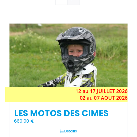
Stock épuisé
12 au 17
JUILLET
2026
02 au 07 AOUT 2026
LES MOTOS DES CIMES
660,00
€
Détails