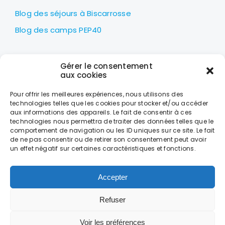
Blog des séjours à Biscarrosse
Blog des camps PEP40
LES PEP40
Gérer le consentement
Centre nautique Jean Udaquiola
aux cookies
1414 AV PIERRE GEORGES LATÉCOÈRE
Pour offrir les meilleures expériences, nous utilisons des
40600 BISCARROSSE
technologies telles que les cookies pour stocker et/ou accéder
aux informations des appareils. Le fait de consentir à ces
+33 (0)5 58 78 10 47
technologies nous permettra de traiter des données telles que le
comportement de navigation ou les ID uniques sur ce site. Le fait
de ne pas consentir ou de retirer son consentement peut avoir
LES HORAIRES
un effet négatif sur certaines caractéristiques et fonctions.
DU LUNDI AU VENDREDI
DE 9H À 18H
Accepter
Refuser
CONTACT
MENTIONS LÉGALES
DONNÉES PERSONNELLES ET COOKIES
CONDITIONS GÉNÉRALES DE VENTE
Voir les préférences