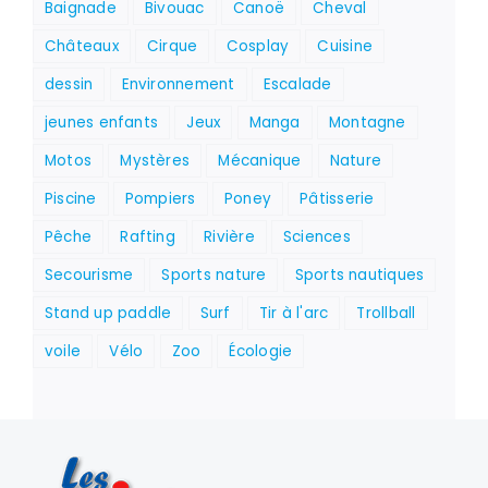
Baignade
Bivouac
Canoë
Cheval
Châteaux
Cirque
Cosplay
Cuisine
dessin
Environnement
Escalade
jeunes enfants
Jeux
Manga
Montagne
Motos
Mystères
Mécanique
Nature
Piscine
Pompiers
Poney
Pâtisserie
Pêche
Rafting
Rivière
Sciences
Secourisme
Sports nature
Sports nautiques
Stand up paddle
Surf
Tir à l'arc
Trollball
voile
Vélo
Zoo
Écologie