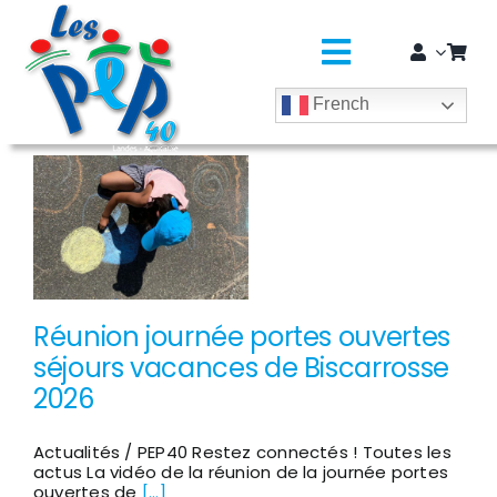
Passer
principal
au
contenu
Toggle
French
Navigatio
L’ASSO
SÉJOURS COLOS
CLASSES DÉCOUVERTES / GROUPES
EDUCATION JEUNESSE
Réunion journée portes ouvertes
séjours vacances de Biscarrosse
SOLIDARITÉ & CITOYENNETÉ
2026
MÉDICO-SOCIAL ET SAPADHE
Actualités / PEP40 Restez connectés ! Toutes les
actus La vidéo de la réunion de la journée portes
ouvertes de
[...]