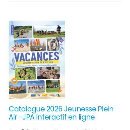
semaine
intense
au
Centre
Nautique
Jean
Udaquiola
PEP40
!
Catalogue 2026 Jeunesse Plein
Air -JPA interactif en ligne