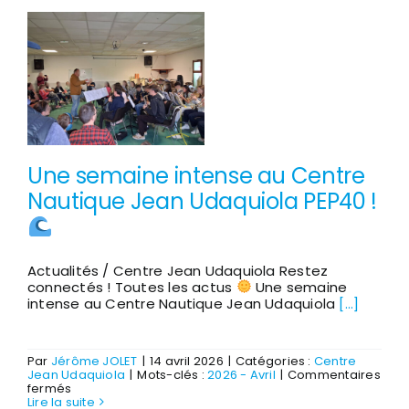
semi-
marathon
de
Biscarrosse
du
3
mai
Une semaine intense au Centre
Nautique Jean Udaquiola PEP40 !
Actualités / Centre Jean Udaquiola Restez
connectés ! Toutes les actus
Une semaine
intense au Centre Nautique Jean Udaquiola
[...]
Par
Jérôme JOLET
|
14 avril 2026
|
Catégories :
Centre
Jean Udaquiola
|
Mots-clés :
2026 - Avril
|
Commentaires
sur
fermés
Une
Lire la suite