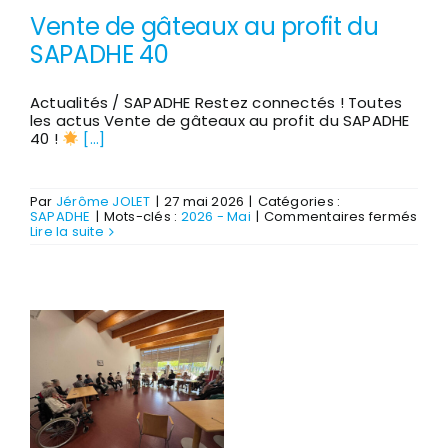
Vente de gâteaux au profit du
SAPADHE 40
Actualités / SAPADHE Restez connectés ! Toutes
les actus Vente de gâteaux au profit du SAPADHE
40 !
[...]
Par
Jérôme JOLET
|
27 mai 2026
|
Catégories :
sur
SAPADHE
|
Mots-clés :
2026 - Mai
|
Commentaires fermés
Ven
Lire la suite
de
gât
au
profi
du
SAP
40