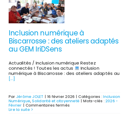
équipe
mobilisée
Inclusion numérique à
Biscarrosse : des ateliers adaptés
au GEM IriDSens
Actualités / Inclusion numérique Restez
connectés ! Toutes les actus
Inclusion
numérique à Biscarrosse : des ateliers adaptés au
[...]
Par
Jérôme JOLET
|
16 février 2026
|
Catégories :
Inclusion
Numérique
,
Solidarité et citoyenneté
|
Mots-clés :
2026 -
sur
Février
|
Commentaires fermés
Inclusion
Lire la suite
numérique
à
Biscarrosse
: