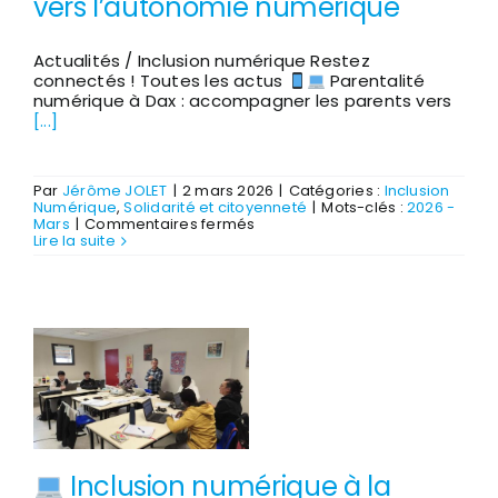
vers l’autonomie numérique
Actualités / Inclusion numérique Restez
connectés ! Toutes les actus
Parentalité
numérique à Dax : accompagner les parents vers
[...]
Par
Jérôme JOLET
|
2 mars 2026
|
Catégories :
Inclusion
Numérique
,
Solidarité et citoyenneté
|
Mots-clés :
2026 -
sur
Mars
|
Commentaires fermés
Lire la suite
Parentalité
numérique
à
Dax
:
accompagner
les
parents
vers
l’autonomie
numérique
Inclusion numérique à la