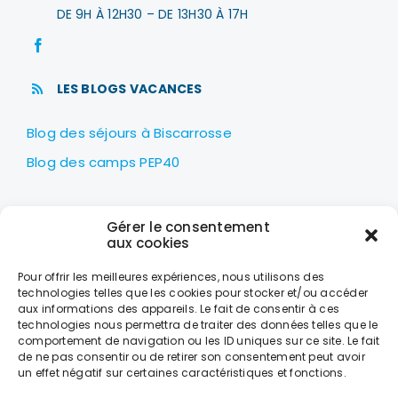
DE 9H À 12H30 – DE 13H30 À 17H
LES BLOGS VACANCES
Blog des séjours à Biscarrosse
Blog des camps PEP40
LES PEP40
Gérer le consentement
Centre nautique Jean Udaquiola
aux cookies
1414 AV PIERRE GEORGES LATÉCOÈRE
Pour offrir les meilleures expériences, nous utilisons des
40600 BISCARROSSE
technologies telles que les cookies pour stocker et/ou accéder
aux informations des appareils. Le fait de consentir à ces
+33 (0)5 58 78 10 47
technologies nous permettra de traiter des données telles que le
comportement de navigation ou les ID uniques sur ce site. Le fait
de ne pas consentir ou de retirer son consentement peut avoir
LES HORAIRES
un effet négatif sur certaines caractéristiques et fonctions.
DU LUNDI AU VENDREDI