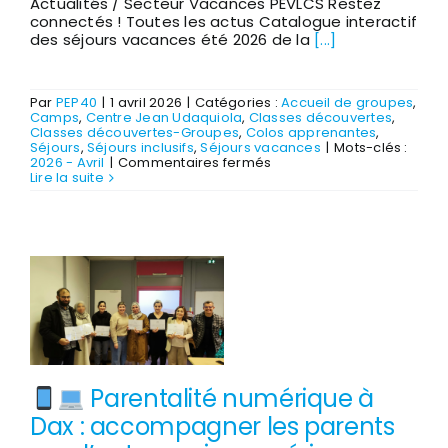
Actualités / Secteur Vacances PEVLCS Restez
connectés ! Toutes les actus Catalogue interactif
des séjours vacances été 2026 de la
[...]
Par
PEP40
|
1 avril 2026
|
Catégories :
Accueil de groupes
,
Camps
,
Centre Jean Udaquiola
,
Classes découvertes
,
Classes découvertes-Groupes
,
Colos apprenantes
,
Séjours
,
Séjours inclusifs
,
Séjours vacances
|
Mots-clés :
sur
2026 - Avril
|
Commentaires fermés
Catalogue
Lire la suite
2026
Jeunesse
Plein
Air
-
JPA
interactif
en
ligne
Parentalité numérique à
Dax : accompagner les parents