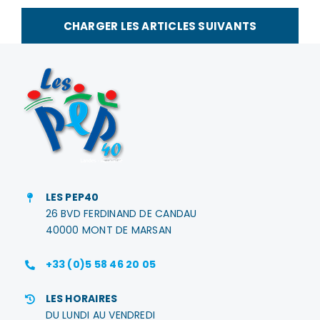
des
ateliers
CHARGER LES ARTICLES SUIVANTS
adaptés
au
GEM
IriDSens
LES PEP40
26 BVD FERDINAND DE CANDAU
40000 MONT DE MARSAN
+33 (0)5 58 46 20 05
LES HORAIRES
DU LUNDI AU VENDREDI