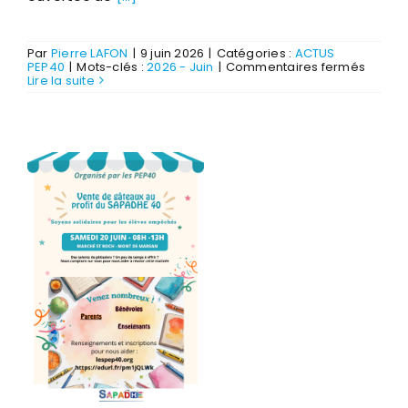
Par
Pierre LAFON
|
9 juin 2026
|
Catégories :
ACTUS
sur
PEP40
|
Mots-clés :
2026 - Juin
|
Commentaires fermés
Réunio
Lire la suite
journé
portes
ouvert
séjour
vacan
de
Biscar
2026