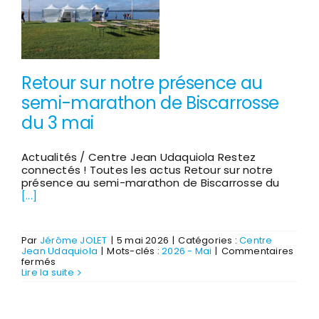
PEP40
Retour sur notre présence au
semi-marathon de Biscarrosse
du 3 mai
Actualités / Centre Jean Udaquiola Restez
connectés ! Toutes les actus Retour sur notre
présence au semi-marathon de Biscarrosse du
[...]
Par
Jérôme JOLET
|
5 mai 2026
|
Catégories :
Centre
Jean Udaquiola
|
Mots-clés :
2026 - Mai
|
Commentaires
sur
fermés
Retour
Lire la suite
sur
notre
présence
au