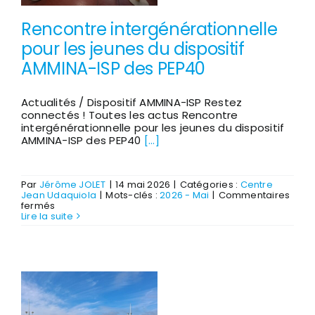
Rencontre intergénérationnelle
pour les jeunes du dispositif
AMMINA-ISP des PEP40
Actualités / Dispositif AMMINA-ISP Restez
connectés ! Toutes les actus Rencontre
intergénérationnelle pour les jeunes du dispositif
AMMINA-ISP des PEP40
[...]
Par
Jérôme JOLET
|
14 mai 2026
|
Catégories :
Centre
Jean Udaquiola
|
Mots-clés :
2026 - Mai
|
Commentaires
sur
fermés
Rencontre
Lire la suite
intergénérationnelle
pour
les
jeunes
du
dispositif
AMMINA-
ISP
des