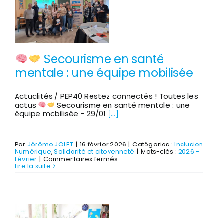
un
parcours
“Premiers
Clics”
pour
reprendre
confiance
Secourisme en santé
avec
l’ordinateur
mentale : une équipe mobilisée
Actualités / PEP40 Restez connectés ! Toutes les
actus
Secourisme en santé mentale : une
équipe mobilisée - 29/01
[...]
Par
Jérôme JOLET
|
16 février 2026
|
Catégories :
Inclusion
Numérique
,
Solidarité et citoyenneté
|
Mots-clés :
2026 -
sur
Février
|
Commentaires fermés
Lire la suite
Secourisme
en
santé
mentale
:
une