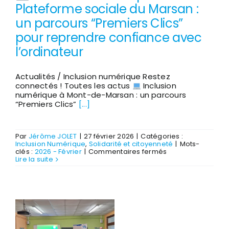
Plateforme sociale du Marsan :
un parcours “Premiers Clics”
pour reprendre confiance avec
l’ordinateur
Actualités / Inclusion numérique Restez
connectés ! Toutes les actus
Inclusion
numérique à Mont-de-Marsan : un parcours
“Premiers Clics”
[...]
Par
Jérôme JOLET
|
27 février 2026
|
Catégories :
Inclusion Numérique
,
Solidarité et citoyenneté
|
Mots-
sur
clés :
2026 - Février
|
Commentaires fermés
Lire la suite
Inclusion
numérique
à
la
Plateforme
sociale
du
Marsan
: