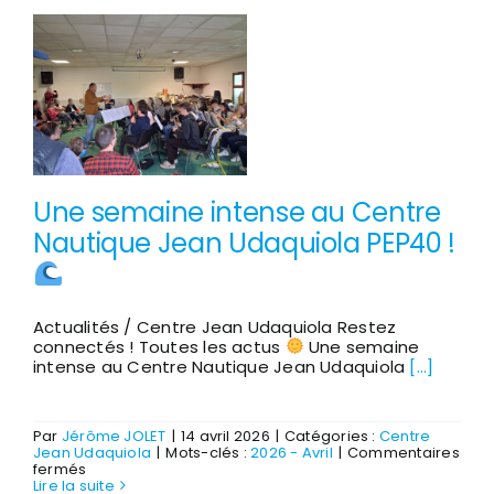
semi-
marathon
de
Biscarrosse
du
3
mai
Une semaine intense au Centre
Nautique Jean Udaquiola PEP40 !
Actualités / Centre Jean Udaquiola Restez
connectés ! Toutes les actus
Une semaine
intense au Centre Nautique Jean Udaquiola
[...]
Par
Jérôme JOLET
|
14 avril 2026
|
Catégories :
Centre
Jean Udaquiola
|
Mots-clés :
2026 - Avril
|
Commentaires
sur
fermés
Une
Lire la suite