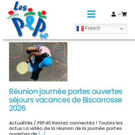
Passer
principal
au
contenu
Toggle
French
Navigatio
L’ASSO
SÉJOURS COLOS
CLASSES DÉCOUVERTES / GROUPES
EDUCATION JEUNESSE
Réunion journée portes ouvertes
séjours vacances de Biscarrosse
SOLIDARITÉ & CITOYENNETÉ
2026
MÉDICO-SOCIAL ET SAPADHE
Actualités / PEP40 Restez connectés ! Toutes les
actus La vidéo de la réunion de la journée portes
ouvertes de
[...]