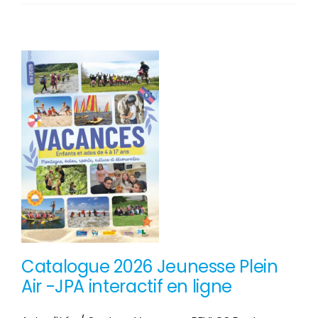
semaine
intense
au
Centre
Nautique
Jean
Udaquiola
PEP40
!
Catalogue 2026 Jeunesse Plein
Air -JPA interactif en ligne