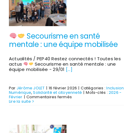
un
parcours
“Premiers
Clics”
pour
reprendre
confiance
Secourisme en santé
avec
l’ordinateur
mentale : une équipe mobilisée
Actualités / PEP40 Restez connectés ! Toutes les
actus
Secourisme en santé mentale : une
équipe mobilisée - 29/01
[...]
Par
Jérôme JOLET
|
16 février 2026
|
Catégories :
Inclusion
Numérique
,
Solidarité et citoyenneté
|
Mots-clés :
2026 -
sur
Février
|
Commentaires fermés
Lire la suite
Secourisme
en
santé
mentale
:
une