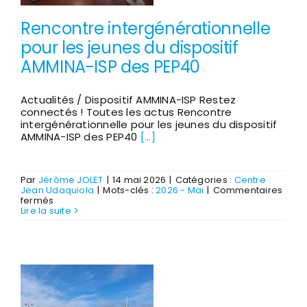
Rencontre intergénérationnelle
pour les jeunes du dispositif
AMMINA-ISP des PEP40
Actualités / Dispositif AMMINA-ISP Restez
connectés ! Toutes les actus Rencontre
intergénérationnelle pour les jeunes du dispositif
AMMINA-ISP des PEP40
[...]
Par
Jérôme JOLET
|
14 mai 2026
|
Catégories :
Centre
Jean Udaquiola
|
Mots-clés :
2026 - Mai
|
Commentaires
sur
fermés
Rencontre
Lire la suite
intergénérationnelle
pour
les
jeunes
du
dispositif
AMMINA-
ISP
des