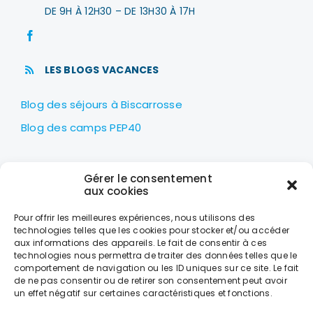
DE 9H À 12H30 – DE 13H30 À 17H
LES BLOGS VACANCES
Blog des séjours à Biscarrosse
Blog des camps PEP40
LES PEP40
Gérer le consentement
Centre nautique Jean Udaquiola
aux cookies
1414 AV PIERRE GEORGES LATÉCOÈRE
Pour offrir les meilleures expériences, nous utilisons des
40600 BISCARROSSE
technologies telles que les cookies pour stocker et/ou accéder
aux informations des appareils. Le fait de consentir à ces
+33 (0)5 58 78 10 47
technologies nous permettra de traiter des données telles que le
comportement de navigation ou les ID uniques sur ce site. Le fait
de ne pas consentir ou de retirer son consentement peut avoir
LES HORAIRES
un effet négatif sur certaines caractéristiques et fonctions.
DU LUNDI AU VENDREDI