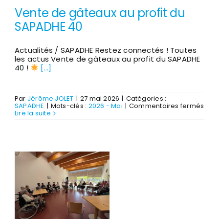
Vente de gâteaux au profit du
SAPADHE 40
Actualités / SAPADHE Restez connectés ! Toutes
les actus Vente de gâteaux au profit du SAPADHE
40 !
[...]
Par
Jérôme JOLET
|
27 mai 2026
|
Catégories :
sur
SAPADHE
|
Mots-clés :
2026 - Mai
|
Commentaires fermés
Ven
Lire la suite
de
gât
au
profi
du
SAP
40