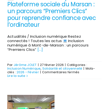
Plateforme sociale du Marsan :
un parcours “Premiers Clics”
pour reprendre confiance avec
l’ordinateur
Actualités / Inclusion numérique Restez
connectés ! Toutes les actus
Inclusion
numérique à Mont-de-Marsan : un parcours
“Premiers Clics”
[...]
Par
Jérôme JOLET
|
27 février 2026
|
Catégories :
Inclusion Numérique
,
Solidarité et citoyenneté
|
Mots-
sur
clés :
2026 - Février
|
Commentaires fermés
Lire la suite
Inclusion
numérique
à
la
Plateforme
sociale
du
Marsan
: