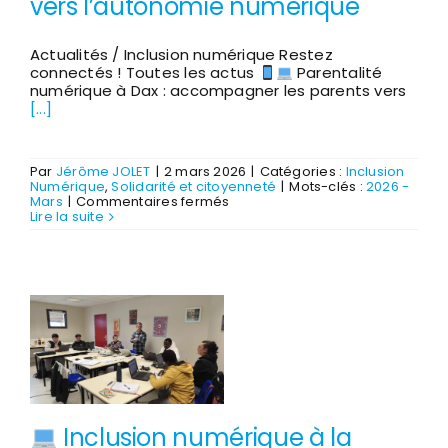
vers l’autonomie numérique
Actualités / Inclusion numérique Restez
connectés ! Toutes les actus
Parentalité
numérique à Dax : accompagner les parents vers
[...]
Par
Jérôme JOLET
|
2 mars 2026
|
Catégories :
Inclusion
Numérique
,
Solidarité et citoyenneté
|
Mots-clés :
2026 -
sur
Mars
|
Commentaires fermés
Lire la suite
Parentalité
numérique
à
Dax
:
accompagner
les
parents
vers
l’autonomie
numérique
Inclusion numérique à la