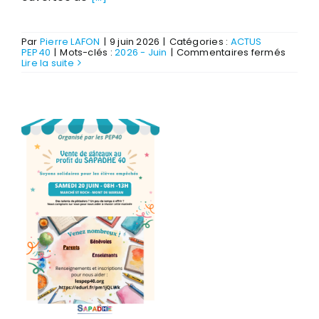
Par
Pierre LAFON
|
9 juin 2026
|
Catégories :
ACTUS
sur
PEP40
|
Mots-clés :
2026 - Juin
|
Commentaires fermés
Réunio
Lire la suite
journé
portes
ouvert
séjour
vacan
de
Biscar
2026