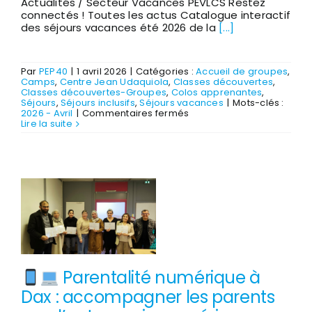
Actualités / Secteur Vacances PEVLCS Restez
connectés ! Toutes les actus Catalogue interactif
des séjours vacances été 2026 de la
[...]
Par
PEP40
|
1 avril 2026
|
Catégories :
Accueil de groupes
,
Camps
,
Centre Jean Udaquiola
,
Classes découvertes
,
Classes découvertes-Groupes
,
Colos apprenantes
,
Séjours
,
Séjours inclusifs
,
Séjours vacances
|
Mots-clés :
sur
2026 - Avril
|
Commentaires fermés
Catalogue
Lire la suite
2026
Jeunesse
Plein
Air
-
JPA
interactif
en
ligne
Parentalité numérique à
Dax : accompagner les parents