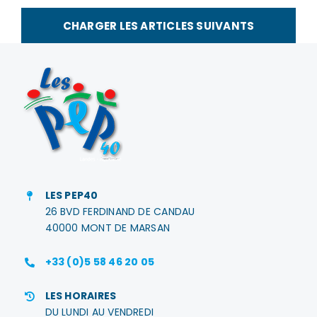
des
ateliers
CHARGER LES ARTICLES SUIVANTS
adaptés
au
GEM
IriDSens
LES PEP40
26 BVD FERDINAND DE CANDAU
40000 MONT DE MARSAN
+33 (0)5 58 46 20 05
LES HORAIRES
DU LUNDI AU VENDREDI