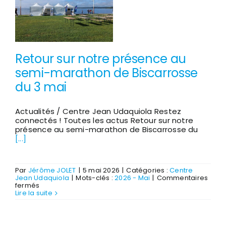
PEP40
Retour sur notre présence au
semi-marathon de Biscarrosse
du 3 mai
Actualités / Centre Jean Udaquiola Restez
connectés ! Toutes les actus Retour sur notre
présence au semi-marathon de Biscarrosse du
[...]
Par
Jérôme JOLET
|
5 mai 2026
|
Catégories :
Centre
Jean Udaquiola
|
Mots-clés :
2026 - Mai
|
Commentaires
sur
fermés
Retour
Lire la suite
sur
notre
présence
au