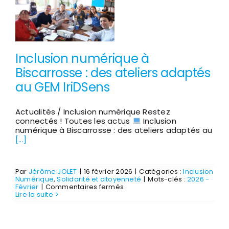
équipe
mobilisée
Inclusion numérique à
Biscarrosse : des ateliers adaptés
au GEM IriDSens
Actualités / Inclusion numérique Restez
connectés ! Toutes les actus
Inclusion
numérique à Biscarrosse : des ateliers adaptés au
[...]
Par
Jérôme JOLET
|
16 février 2026
|
Catégories :
Inclusion
Numérique
,
Solidarité et citoyenneté
|
Mots-clés :
2026 -
sur
Février
|
Commentaires fermés
Inclusion
Lire la suite
numérique
à
Biscarrosse
: