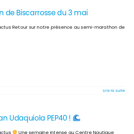
 de Biscarrosse du 3 mai
 actus Retour sur notre présence au semi-marathon de
Lire la suite
an Udaquiola PEP40 !
e
 actus
Une semaine intense au Centre Nautique