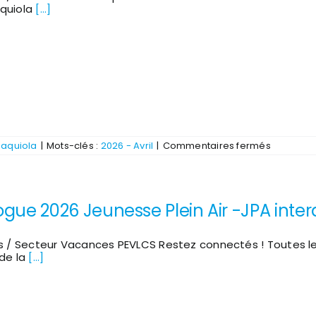
du
quiola
[...]
3
mai
sur
daquiola
|
Mots-clés :
2026 - Avril
|
Commentaires fermés
Une
semaine
intense
au
Centre
gue 2026 Jeunesse Plein Air -JPA intera
Nautique
Jean
Udaquiol
PEP40
s / Secteur Vacances PEVLCS Restez connectés ! Toutes le
!
de la
[...]