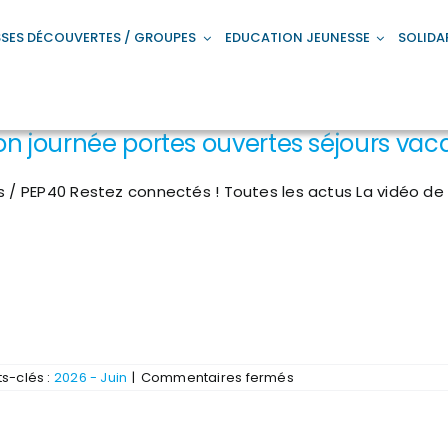
SES DÉCOUVERTES / GROUPES
EDUCATION JEUNESSE
SOLIDA
n journée portes ouvertes séjours vac
s / PEP40 Restez connectés ! Toutes les actus La vidéo de
sur
s-clés :
2026 - Juin
|
Commentaires fermés
Réunion
journée
portes
ouvertes