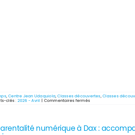
mps
,
Centre Jean Udaquiola
,
Classes découvertes
,
Classes décou
sur
ts-clés :
2026 - Avril
|
Commentaires fermés
Catalogue
2026
Jeunesse
Plein
Air
arentalité numérique à Dax : accompag
-
JPA