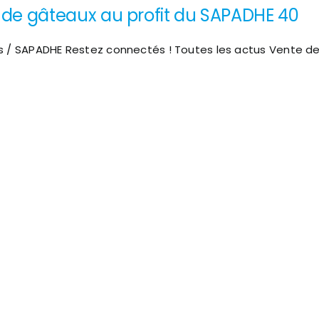
séjours
 de gâteaux au profit du SAPADHE 40
vacances
de
Biscarrosse
2026
s / SAPADHE Restez connectés ! Toutes les actus Vente de