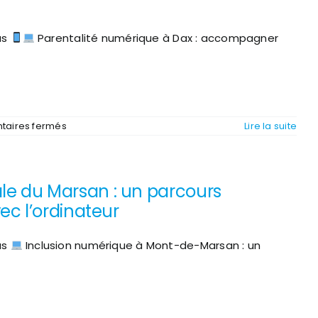
us
Parentalité numérique à Dax : accompagner
sur
aires fermés
Lire la suite
Parentalité
numérique
à
le du Marsan : un parcours
Dax
:
ec l’ordinateur
accompagner
les
parents
vers
us
Inclusion numérique à Mont-de-Marsan : un
l’autonomie
numérique