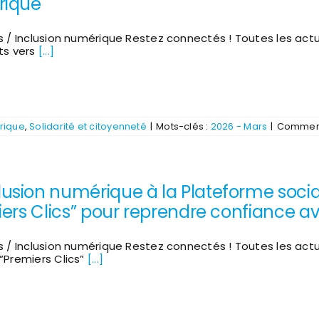
ique
interactif
en
ligne
s / Inclusion numérique Restez connectés ! Toutes les act
ts vers
[...]
rique
,
Solidarité et citoyenneté
|
Mots-clés :
2026 - Mars
|
Comment
lusion numérique à la Plateforme socia
ers Clics” pour reprendre confiance av
s / Inclusion numérique Restez connectés ! Toutes les act
“Premiers Clics”
[...]