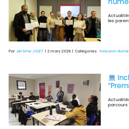
numér
Actualité
les paren
Par
Jérôme JOLET
|
2 mars 2026
|
Catégories :
Inclusion Numé
Inc
“Premi
Actualité
parcours 