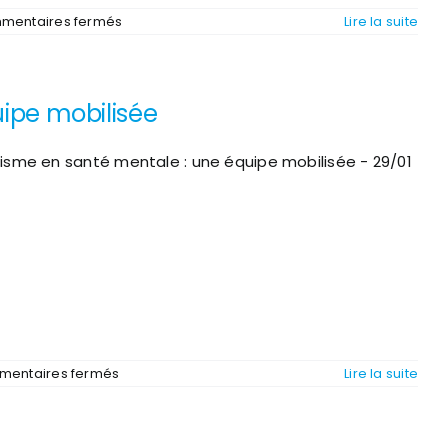
sur
mentaires fermés
Lire la suite
Inclusion
numérique
à
la
ipe mobilisée
Plateforme
sociale
du
Marsan
sme en santé mentale : une équipe mobilisée - 29/01
:
un
parcours
“Premiers
Clics”
pour
reprendre
confiance
avec
l’ordinateur
sur
entaires fermés
Lire la suite
Secourisme
en
santé