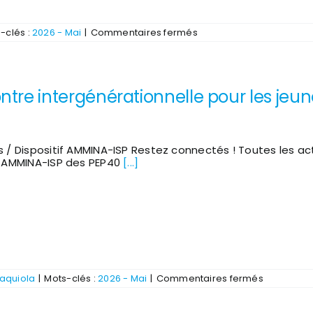
sur
-clés :
2026 - Mai
|
Commentaires fermés
Vente
de
gâteaux
au
profit
tre intergénérationnelle pour les jeun
du
SAPADHE
40
s / Dispositif AMMINA-ISP Restez connectés ! Toutes les ac
f AMMINA-ISP des PEP40
[...]
sur
aquiola
|
Mots-clés :
2026 - Mai
|
Commentaires fermés
Rencontre
intergénér
pour