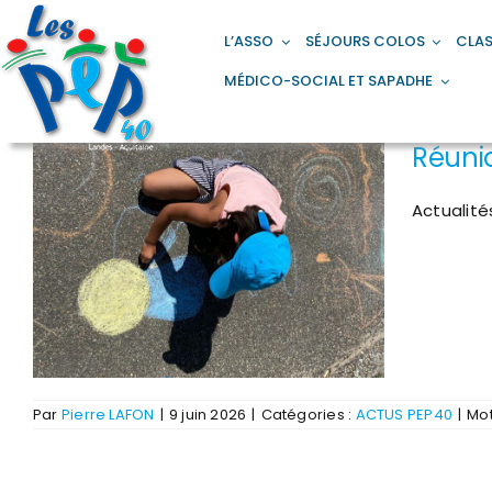
Passer
principal
au
L’ASSO
SÉJOURS COLOS
CLAS
contenu
MÉDICO-SOCIAL ET SAPADHE
Réunio
Actualité
Par
Pierre LAFON
|
9 juin 2026
|
Catégories :
ACTUS PEP40
|
Mot