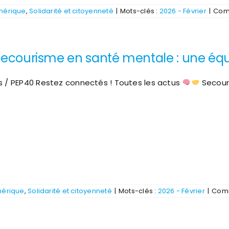
umérique
,
Solidarité et citoyenneté
|
Mots-clés :
2026 - Février
|
Com
ecourisme en santé mentale : une équ
s / PEP40 Restez connectés ! Toutes les actus
Secouri
mérique
,
Solidarité et citoyenneté
|
Mots-clés :
2026 - Février
|
Comm