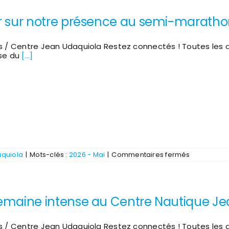
les
jeunes
r sur notre présence au semi-marathon
du
dispositif
AMMINA-
ISP
s / Centre Jean Udaquiola Restez connectés ! Toutes les
des
sse du
[...]
PEP40
sur
aquiola
|
Mots-clés :
2026 - Mai
|
Commentaires fermés
Retour
sur
notre
présence
au
emaine intense au Centre Nautique Je
semi-
marathon
de
Biscarross
s / Centre Jean Udaquiola Restez connectés ! Toutes les