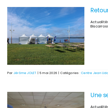
Retou
Actualité
Biscarro
Par
Jérôme JOLET
|
5 mai 2026
|
Catégories :
Centre Jean Ud
Une s
Actualité