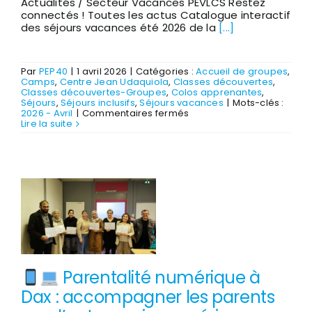
Actualités / Secteur Vacances PEVLCS Restez
connectés ! Toutes les actus Catalogue interactif
des séjours vacances été 2026 de la
[...]
Par
PEP40
|
1 avril 2026
|
Catégories :
Accueil de groupes
,
Camps
,
Centre Jean Udaquiola
,
Classes découvertes
,
Classes découvertes-Groupes
,
Colos apprenantes
,
Séjours
,
Séjours inclusifs
,
Séjours vacances
|
Mots-clés :
sur
2026 - Avril
|
Commentaires fermés
Catalogue
Lire la suite
2026
Jeunesse
Plein
Air
-
JPA
interactif
en
ligne
Parentalité numérique à
Dax : accompagner les parents