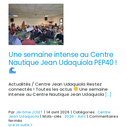
semi-
marathon
de
Biscarrosse
du
3
mai
Une semaine intense au Centre
Nautique Jean Udaquiola PEP40 !
Actualités / Centre Jean Udaquiola Restez
connectés ! Toutes les actus
Une semaine
intense au Centre Nautique Jean Udaquiola
[...]
Par
Jérôme JOLET
|
14 avril 2026
|
Catégories :
Centre
Jean Udaquiola
|
Mots-clés :
2026 - Avril
|
Commentaires
sur
fermés
Une
Lire la suite