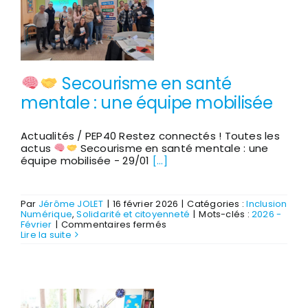
un
parcours
“Premiers
Clics”
pour
reprendre
confiance
Secourisme en santé
avec
l’ordinateur
mentale : une équipe mobilisée
Actualités / PEP40 Restez connectés ! Toutes les
actus
Secourisme en santé mentale : une
équipe mobilisée - 29/01
[...]
Par
Jérôme JOLET
|
16 février 2026
|
Catégories :
Inclusion
Numérique
,
Solidarité et citoyenneté
|
Mots-clés :
2026 -
sur
Février
|
Commentaires fermés
Lire la suite
Secourisme
en
santé
mentale
:
une