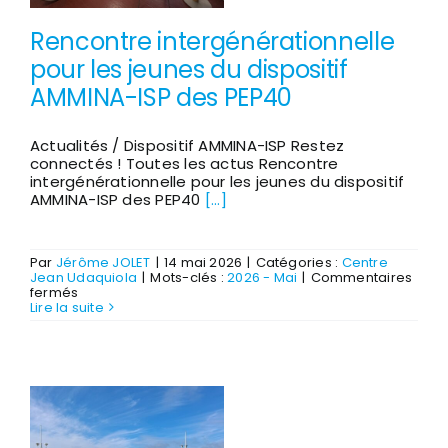
Rencontre intergénérationnelle
pour les jeunes du dispositif
AMMINA-ISP des PEP40
Actualités / Dispositif AMMINA-ISP Restez
connectés ! Toutes les actus Rencontre
intergénérationnelle pour les jeunes du dispositif
AMMINA-ISP des PEP40
[...]
Par
Jérôme JOLET
|
14 mai 2026
|
Catégories :
Centre
Jean Udaquiola
|
Mots-clés :
2026 - Mai
|
Commentaires
sur
fermés
Rencontre
Lire la suite
intergénérationnelle
pour
les
jeunes
du
dispositif
AMMINA-
ISP
des