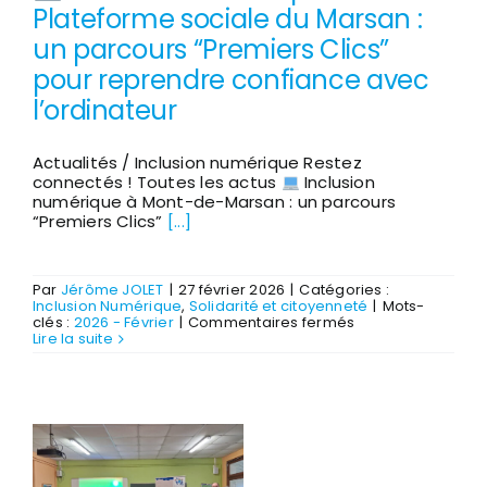
Plateforme sociale du Marsan :
un parcours “Premiers Clics”
pour reprendre confiance avec
l’ordinateur
Actualités / Inclusion numérique Restez
connectés ! Toutes les actus
Inclusion
numérique à Mont-de-Marsan : un parcours
“Premiers Clics”
[...]
Par
Jérôme JOLET
|
27 février 2026
|
Catégories :
Inclusion Numérique
,
Solidarité et citoyenneté
|
Mots-
sur
clés :
2026 - Février
|
Commentaires fermés
Lire la suite
Inclusion
numérique
à
la
Plateforme
sociale
du
Marsan
: