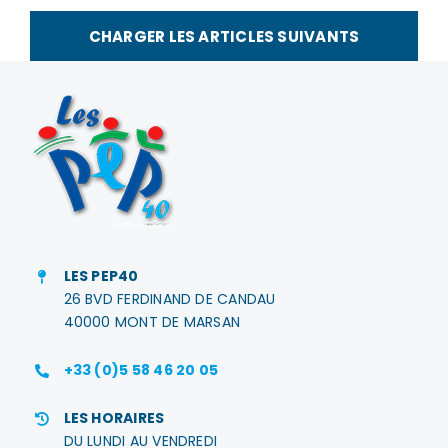
des
ateliers
CHARGER LES ARTICLES SUIVANTS
adaptés
au
GEM
IriDSens
LES PEP40
26 BVD FERDINAND DE CANDAU
40000 MONT DE MARSAN
+33 (0)5 58 46 20 05
LES HORAIRES
DU LUNDI AU VENDREDI