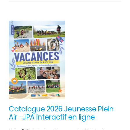
semaine
intense
au
Centre
Nautique
Jean
Udaquiola
PEP40
!
Catalogue 2026 Jeunesse Plein
Air -JPA interactif en ligne