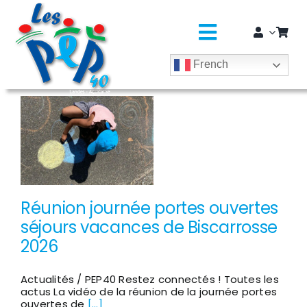
Passer
principal
au
contenu
Toggle
French
Navigatio
L’ASSO
SÉJOURS COLOS
CLASSES DÉCOUVERTES / GROUPES
EDUCATION JEUNESSE
Réunion journée portes ouvertes
séjours vacances de Biscarrosse
SOLIDARITÉ & CITOYENNETÉ
2026
MÉDICO-SOCIAL ET SAPADHE
Actualités / PEP40 Restez connectés ! Toutes les
actus La vidéo de la réunion de la journée portes
ouvertes de
[...]