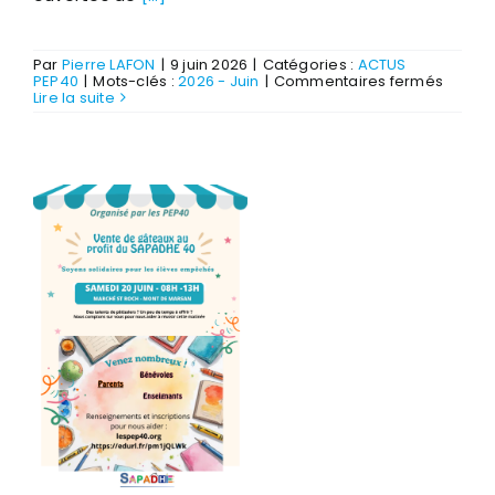
Par
Pierre LAFON
|
9 juin 2026
|
Catégories :
ACTUS
sur
PEP40
|
Mots-clés :
2026 - Juin
|
Commentaires fermés
Réunio
Lire la suite
journé
portes
ouvert
séjour
vacan
de
Biscar
2026