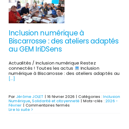
équipe
mobilisée
Inclusion numérique à
Biscarrosse : des ateliers adaptés
au GEM IriDSens
Actualités / Inclusion numérique Restez
connectés ! Toutes les actus
Inclusion
numérique à Biscarrosse : des ateliers adaptés au
[...]
Par
Jérôme JOLET
|
16 février 2026
|
Catégories :
Inclusion
Numérique
,
Solidarité et citoyenneté
|
Mots-clés :
2026 -
sur
Février
|
Commentaires fermés
Inclusion
Lire la suite
numérique
à
Biscarrosse
: