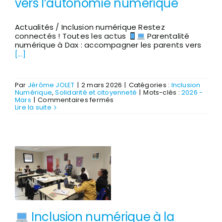
vers l’autonomie numérique
Actualités / Inclusion numérique Restez
connectés ! Toutes les actus
Parentalité
numérique à Dax : accompagner les parents vers
[...]
Par
Jérôme JOLET
|
2 mars 2026
|
Catégories :
Inclusion
Numérique
,
Solidarité et citoyenneté
|
Mots-clés :
2026 -
sur
Mars
|
Commentaires fermés
Lire la suite
Parentalité
numérique
à
Dax
:
accompagner
les
parents
vers
l’autonomie
numérique
Inclusion numérique à la