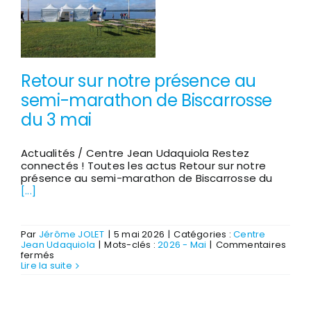
PEP40
Retour sur notre présence au
semi-marathon de Biscarrosse
du 3 mai
Actualités / Centre Jean Udaquiola Restez
connectés ! Toutes les actus Retour sur notre
présence au semi-marathon de Biscarrosse du
[...]
Par
Jérôme JOLET
|
5 mai 2026
|
Catégories :
Centre
Jean Udaquiola
|
Mots-clés :
2026 - Mai
|
Commentaires
sur
fermés
Retour
Lire la suite
sur
notre
présence
au