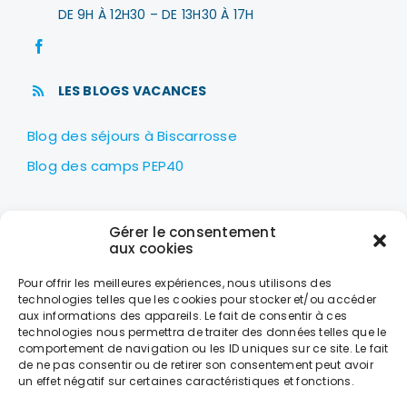
DE 9H À 12H30 – DE 13H30 À 17H
LES BLOGS VACANCES
Blog des séjours à Biscarrosse
Blog des camps PEP40
LES PEP40
Gérer le consentement
Centre nautique Jean Udaquiola
aux cookies
1414 AV PIERRE GEORGES LATÉCOÈRE
Pour offrir les meilleures expériences, nous utilisons des
40600 BISCARROSSE
technologies telles que les cookies pour stocker et/ou accéder
aux informations des appareils. Le fait de consentir à ces
+33 (0)5 58 78 10 47
technologies nous permettra de traiter des données telles que le
comportement de navigation ou les ID uniques sur ce site. Le fait
de ne pas consentir ou de retirer son consentement peut avoir
LES HORAIRES
un effet négatif sur certaines caractéristiques et fonctions.
DU LUNDI AU VENDREDI