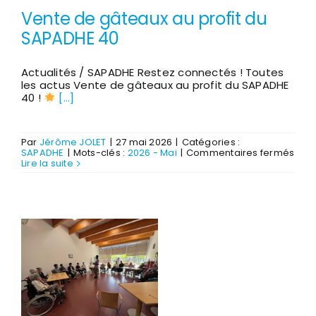
Vente de gâteaux au profit du
SAPADHE 40
Actualités / SAPADHE Restez connectés ! Toutes
les actus Vente de gâteaux au profit du SAPADHE
40 !
[...]
Par
Jérôme JOLET
|
27 mai 2026
|
Catégories :
sur
SAPADHE
|
Mots-clés :
2026 - Mai
|
Commentaires fermés
Ven
Lire la suite
de
gât
au
profi
du
SAP
40